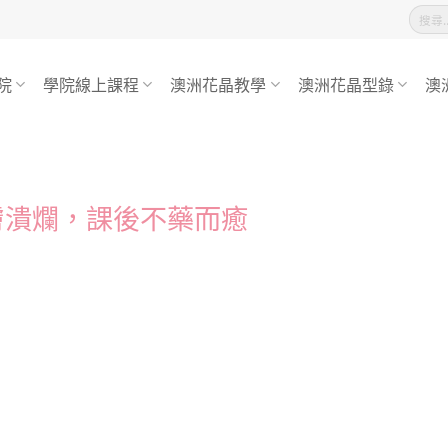
搜
尋
關
鍵
字:
院
學院線上課程
澳洲花晶教學
澳洲花晶型錄
澳
膚潰爛，課後不藥而癒