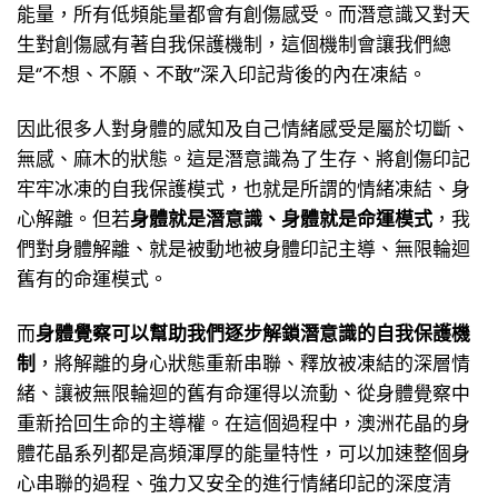
能量，所有低頻能量都會有創傷感受。而潛意識又對天
生對創傷感有著自我保護機制，這個機制會讓我們總
是‘’不想、不願、不敢‘’深入印記背後的內在凍結。
因此很多人對身體的感知及自己情緒感受是屬於切斷、
無感、麻木的狀態。這是潛意識為了生存、將創傷印記
牢牢冰凍的自我保護模式，也就是所謂的情緒凍結、身
心解離。但若
身體就是潛意識、身體就是命運模式
，我
們對身體解離、就是被動地被身體印記主導、無限輪迴
舊有的命運模式。
而
身體覺察可以幫助我們逐步解鎖潛意識的自我保護機
制
，將解離的身心狀態重新串聯、釋放被凍結的深層情
緒、讓被無限輪迴的舊有命運得以流動、從身體覺察中
重新拾回生命的主導權。在這個過程中，澳洲花晶的身
體花晶系列都是高頻渾厚的能量特性，可以加速整個身
心串聯的過程、強力又安全的進行情緒印記的深度清