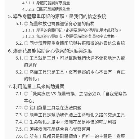
1. 身體花晶屬渾厚能量
2. 口服花晶屬精微能量
導致身體厚重印記的源頭，是我們的信念系統
◎ 能量釋放也需要遵循身心靈的階梯
1. 厚重的身體印記，必須要足夠的渾厚能量才能釋放。
2. 無形的心靈層次、則需要精微的能量頻率去共振。
◎ 同步清理厚重身體印記與共振精微的心靈信念系統
澳洲花晶能協助身心覺察的速度與深度
◎ 工具就是工具，可以幫助我們快速不偏移地進入療
癒過程
◎ 然而工具只是工具，沒有覺察的本心不會有「真正
的轉化」
利用能量工具來輔助覺察
◎「覺察療癒 VS 能量轉換」之間必須以「自我覺察為
本心」
◎ 錯用能量工具是在逃避問題
◎ 能量工具是幫助我們踏上生命轉化之路的交通工具
◎ 生命轉化之旅中，澳洲花晶是極佳的輔助利器
◎ 須將澳洲花晶結合身心覺察運用
◎ 所有工具都只是副體價值，但唯一的主體是「覺察