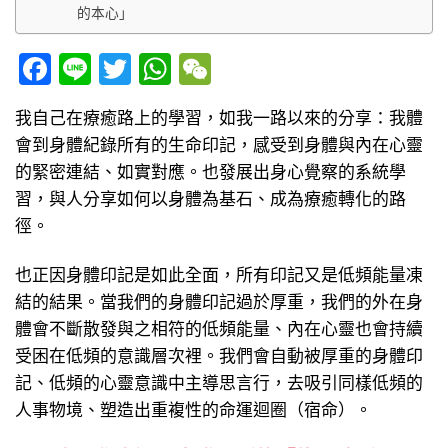
的本心」
Facebook
Line
Twitter
WhatsApp
WeChat
我自己在療癒路上的學習，如我一路以來的分享：我體
會到身體紀錄所有的生命印記，感受到身體與內在心靈
的緊密連結、如實對應。也發展出身心覺察的系統學
習，與人分享如何以身體為基石、成為療癒轉化的路
徑。
也正因身體印記是如此全面，所有印記又是低頻能量凍
結的結果。當我們的身體印記過於厚重，我們的外在身
體會不斷散發與之相符的低頻能量、內在心靈也會持續
受困在低頻的意識層次裡。我們會自動被厚重的身體印
記、低頻的心靈意識中主導思言行，去吸引同樣低頻的
人事物境、塑造出重複性的命運迴圈（宿命）。