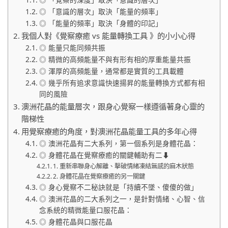
◎ 「意識的層次」取決「能量的頻率」
◎ 「能量的頻率」取決「身體的印記」
我個人對《覺察療癒 vs 能量轉換工具 》的小小心得
◎ 能量只能同頻共振
◎ 精微的高頻能量不與有形有相的厚重能量共振
◎ 渾厚的高頻能量，通常都是實質的工具載體
◎ 幾乎所有追求意識快速揚昇的能量轉換方式都有相
同的風險
澳洲花晶的能量層次，跟身心覺察一樣遵循著身心靈的
階梯性
用覺察療癒的角度，對澳洲花晶能量工具的多年心得
◎ 澳洲花晶有二大系列，第一個系列是身體花晶：
◎ 身體花晶在覺察療癒的關鍵輔助有二⬇
1. 重新串聯身心解離、擊破情緒凍結無感的麻木狀態
2. 身體花晶在覺察療癒的另一關鍵
◎ 身心覺察不二秘訣就是「持續不墜、傻傻的做」
◎ 澳洲花晶的二大系列之一，是針對情緒、心智、信
念系統的精微能量口服花晶：
◎ 身體花晶與口服花晶