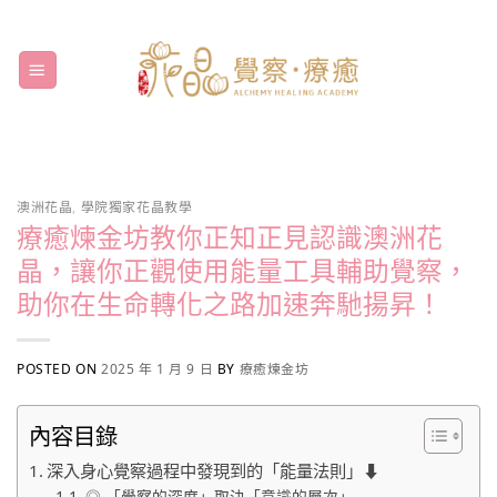
Skip
to
content
澳洲花晶
,
學院獨家花晶教學
療癒煉金坊教你正知正見認識澳洲花
晶，讓你正觀使用能量工具輔助覺察，
助你在生命轉化之路加速奔馳揚昇！
POSTED ON
2025 年 1 月 9 日
BY
療癒煉金坊
內容目錄
深入身心覺察過程中發現到的「能量法則」⬇
◎ 「覺察的深度」取決「意識的層次」