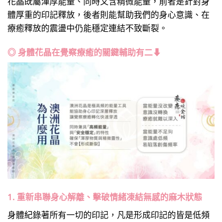
花晶既屬渾厚能量、同時又含精微能量，前者是針對身
體厚重的印記釋放，後者則能幫助我們的身心意識、在
療癒釋放的震盪中仍能穩定連結不致斷裂。
◎ 身體花晶在覺察療癒的關鍵輔助有二⬇
1. 重新串聯身心解離、擊破情緒凍結無感的麻木狀態
身體紀錄著所有一切的印記，凡是形成印記的皆是低頻