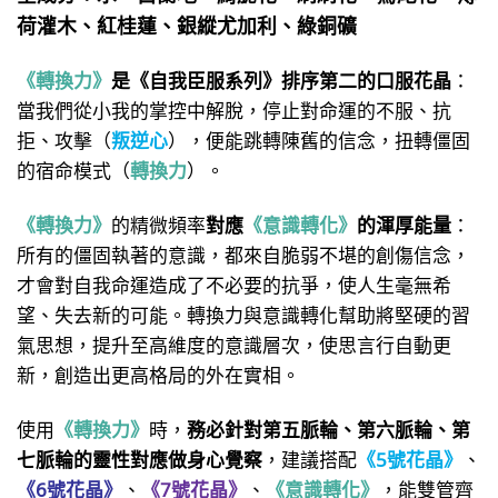
荷灌木、紅桂蓮、銀縱尤加利、綠銅礦
《轉換力》
是《自我臣服系列》排序第二的口服花晶
：
當我們從小我的掌控中解脫，停止對命運的不服、抗
拒、攻擊（
叛逆心
），便能跳轉陳舊的信念，扭轉僵固
的宿命模式（
轉換力
）。
《轉換力》
的精微頻率
對應
《意識轉化》
的渾厚能量
：
所有的僵固執著的意識，都來自脆弱不堪的創傷信念，
才會對自我命運造成了不必要的抗爭，使人生毫無希
望、失去新的可能。轉換力與意識轉化幫助將堅硬的習
氣思想，提升至高維度的意識層次，使思言行自動更
新，創造出更高格局的外在實相。
使用
《轉換力》
時，
務必針對第五脈輪、第六脈輪、第
七脈輪的靈性對應做身心覺察
，建議搭配
《5號花晶》
、
《6號花晶》
、
《7號花晶》
、
《意識轉化》
，能雙管齊