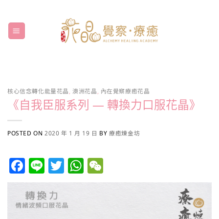
Skip
to
content
核心信念轉化能量花晶
,
澳洲花晶
,
內在覺察療癒花晶
《自我臣服系列 — 轉換力口服花晶》
POSTED ON
2020 年 1 月 19 日
BY
療癒煉金坊
Facebook
Line
Twitter
WhatsApp
WeChat