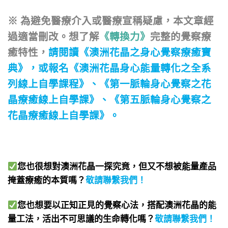
※ 為避免醫療介入或醫療宣稱疑慮，本文章經
過適當刪改。想了解
《轉換力》
完整的覺察療
癒特性，
請閱讀
《澳洲花晶之身心覺察療癒寶
典》
，或報名
《澳洲花晶身心能量轉化之全系
列線上自學課程》
、
《第一脈輪身心覺察之花
晶療癒線上自學課》
、
《第五脈輪身心覺察之
花晶療癒線上自學課》
。
您也很想對澳洲花晶一探究竟，但又不想被能量產品
掩蓋療癒的本質嗎？
敬請聯繫我們
！
您也想要以正知正見的覺察心法，搭配澳洲花晶的能
量工法，活出不可思議的生命轉化嗎？
敬請聯繫我們
！