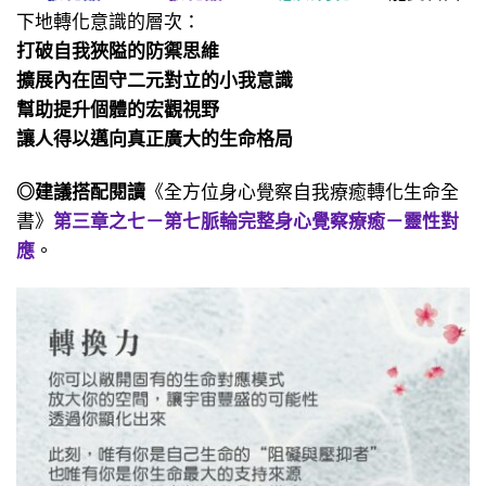
下地轉化意識的層次：
打破自我狹隘的防禦思維
擴展內在固守二元對立的小我意識
幫助提升個體的宏觀視野
讓人得以邁向真正廣大的生命格局
◎建議搭配閱讀
《全方位身心覺察自我療癒轉化生命全
書》
第三章之七－第七脈輪完整身心覺察療癒－靈性對
應
。