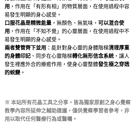
用
，作用在「有形有相」的物質層面，在使用過程中容
易發生明顯的身心感受。
口服花晶是精微能量
，無顏色、無氣味，
可以混合使
用
，作用在「不知不覺」的心靈層面，在使用過程中不
易發生明顯的身心感受。
兩者雙管齊下並用
：能針對身心靈的身體階梯
清理厚重
的身體印記
、同步在心靈階梯
轉化無形信念系統
，讓人
發生裡應外合的療癒作用，使身心靈整體
發生極之穿透
的蜕變
。
※ 本站所有花晶工具之分享，皆為獨家原創之身心覺察
教學內容所延伸之輔助建議，僅供覺察學習者參考，非
用以取代任何醫療行為或醫囑。