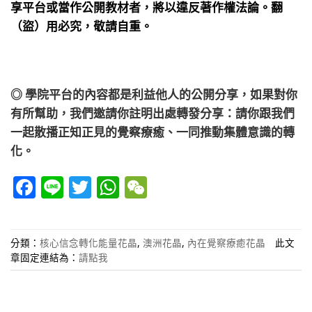
享平台或當作公開教材者，將以違反著作權法論。翻
（盜）用必究，敬請自重。
◎ 學院平台的內容都是利益他人的公開分享，如果對你
有所幫助，我們邀請你註明出處轉發分享：請你跟我們
一起散播正知正見的覺察療癒、一同推動集體意識的轉
化。
Facebook
Line
Twitter
WhatsApp
WeChat
分類：
核心信念轉化能量花晶
,
澳洲花晶
,
內在覺察療癒花晶
此文
章固定連結為：
請點我