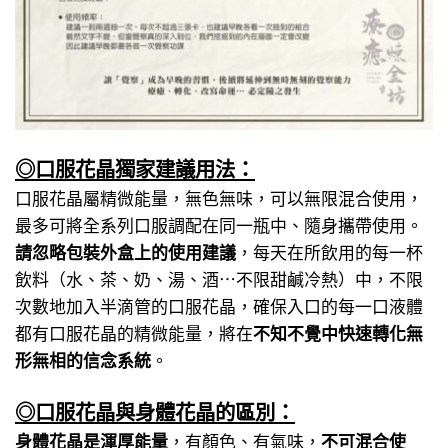
◎口服花晶獨家建議用法：
口服花晶屬精微能量，無色無味，可以無限混合使用，
最多可將全系列口服調配在同一瓶中、隨身攜帶使用。
請忽略包裝外盒上的使用建議
，每天在所飲用的每一杯
飲料（水、茶、奶、湯、酒⋯不限甜鹹冷熱）中，不限
次數地加入半滴管的口服花晶，確保入口的每一口液體
都有口服花晶的精微能量，將在
不知不覺中快速轉化無
形無相的信念系統
。
◎口服花晶與身體花晶的區別：
身體花晶是渾厚能量
，有顏色、有氣味，
不可混合使