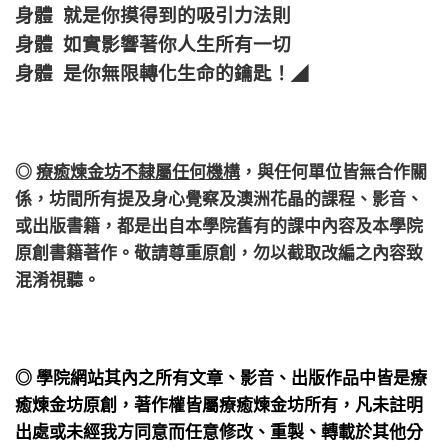
身體 就是你摸得到的吸引力法則
身體 如實影響著你人生所有一切
身體 是你無限轉化生命的鑰匙！
◢
◎
療癒煉金坊不隸屬任何機構
，
與任何單位皆無合作關
係，
坊間所有提及身心覺察及澳洲花晶的課程、影音、
或出版書籍，都是出自本學院舊有的課中內容及本學院
原創書籍著作。敬請尊重原創，勿以截取改編之內容致
混淆視聽。
◎ 學院網站其內之所有文章、影音、出版作品中皆是療
癒煉金坊原創，著作權皆屬療癒煉金坊所有，凡未註明
出處或未經我方同意而任意修改、重製、轉載於其他分