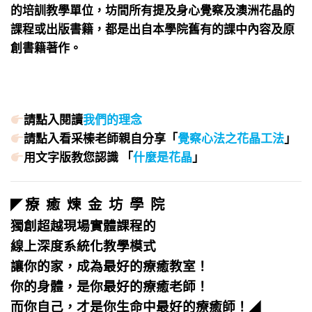
的培訓教學單位，坊間所有提及身心覺察及澳洲花晶的
課程或出版書籍，都是出自本學院舊有的課中內容及原
創書籍著作。
請點入閱讀
我們的理念
請點入看采榛老師親自分享「
覺察心法之花晶工法
」
用文字版教您認識 「
什麼是花晶
」
療 癒 煉 金 坊 學 院
◤
獨創超越現場實體課程的
線上深度系統化教學模式
讓你的家，成為最好的療癒教室！
你的身體，是你最好的療癒老師！
而你自己，才是你生命中最好的療癒師！
◢