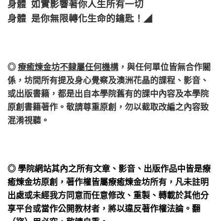
身體 如實影響著你人生所有一切
身體 是你無限轉化生命的鑰匙！
◢
◎
療癒煉金坊不隸屬任何機構
，
與任何單位皆無合作關
係，
坊間所有提及身心覺察及澳洲花晶的課程、影音、
或出版書籍，都是出自本學院舊有的課中內容及本學院
原創書籍著作。敬請尊重原創，勿以截取改編之內容致
混淆視聽。
◎ 學院網站其內之所有文章、影音、出版作品中皆是療
癒煉金坊原創，著作權皆屬療癒煉金坊所有，凡未註明
出處或未經我方同意而任意修改、重製、轉載於其他分
享平台或當作公開教材者，將以違反著作權法論。翻
（盜）用必究，敬請自重。