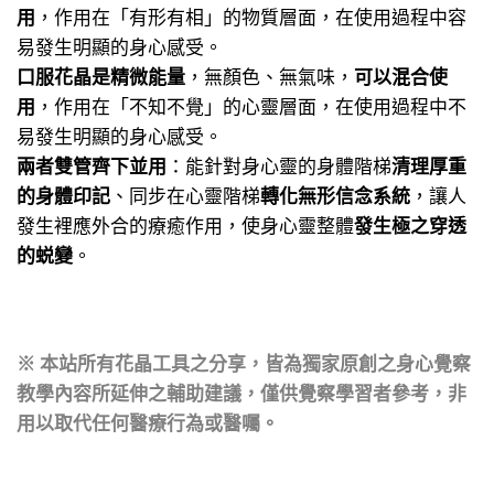
用
，作用在「有形有相」的物質層面，在使用過程中容
易發生明顯的身心感受。
口服花晶是精微能量
，無顏色、無氣味，
可以混合使
用
，作用在「不知不覺」的心靈層面，在使用過程中不
易發生明顯的身心感受。
兩者雙管齊下並用
：能針對身心靈的身體階梯
清理厚重
的身體印記
、同步在心靈階梯
轉化無形信念系統
，讓人
發生裡應外合的療癒作用，使身心靈整體
發生極之穿透
的蜕變
。
※ 本站所有花晶工具之分享，皆為獨家原創之身心覺察
教學內容所延伸之輔助建議，僅供覺察學習者參考，非
用以取代任何醫療行為或醫囑。