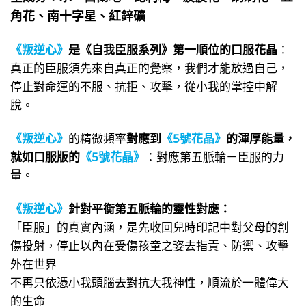
角花、南十字星、紅鋅礦
《叛逆心》
是《自我臣服系列》第一順位的口服花晶
：
真正的臣服須先來自真正的覺察，我們才能放過自己，
停止對命運的不服、抗拒、攻擊，從小我的掌控中解
脫。
《叛逆心》
的精微頻率
對應到
《5號花晶》
的渾厚能量，
就如口服版的
《5號花晶》
：對應第五脈輪－臣服的力
量。
《叛逆心》
針對平衡第五脈輪的靈性對應：
「臣服」的真實內涵，是先收回兒時印記中對父母的創
傷投射，停止以內在受傷孩童之姿去指責、防禦、攻擊
外在世界
不再只依憑小我頭腦去對抗大我神性，順流於一體偉大
的生命