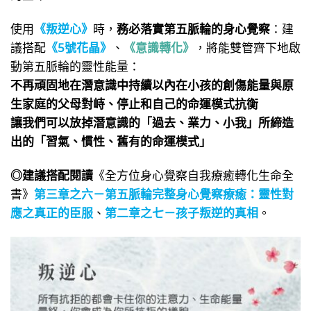
使用
《叛逆心》
時，
務必落實第五脈輪的身心覺察
：建
議搭配
《5號花晶》
、
《意識轉化》
，將能雙管齊下地啟
動第五脈輪的靈性能量：
不再頑固地在潛意識中持續以內在小孩的創傷能量與原
生家庭的父母對峙、停止和自己的命運模式抗衡
讓我們可以放掉潛意識的「過去、業力、小我」所締造
出的「習氣、慣性、舊有的命運模式」
◎建議搭配閱讀
《全方位身心覺察自我療癒轉化生命全
書》
第三章之六－第五脈輪完整身心覺察療癒：靈性對
應之真正的臣服
、
第二章之七－孩子叛逆的真相
。