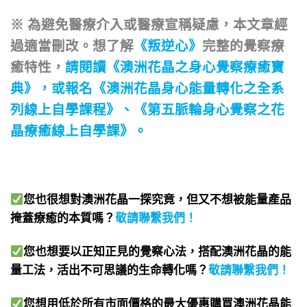
※ 為避免醫療介入或醫療宣稱疑慮，本文章經
過適當刪改。想了解
《叛逆心》
完整的覺察療
癒特性，
請閱讀
《澳洲花晶之身心覺察療癒寶
典》
，或報名
《澳洲花晶身心能量轉化之全系
列線上自學課程》
、
《第五脈輪身心覺察之花
晶療癒線上自學課》
。
您也很想對澳洲花晶一探究竟，但又不想被能量產品
掩蓋療癒的本質嗎？
敬請聯繫我們
！
您也想要以正知正見的覺察心法，搭配澳洲花晶的能
量工法，活出不可思議的生命轉化嗎？
敬請聯繫我們
！
您想用低於所有市面價格的最大優惠購買澳洲花晶能