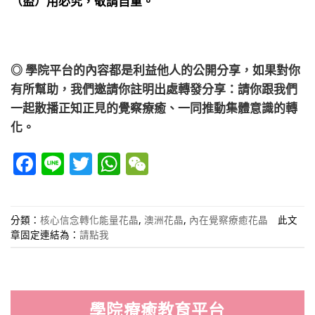
◎ 學院平台的內容都是利益他人的公開分享，如果對你
有所幫助，我們邀請你註明出處轉發分享：請你跟我們
一起散播正知正見的覺察療癒、一同推動集體意識的轉
化。
Facebook
Line
Twitter
WhatsApp
WeChat
分類：
核心信念轉化能量花晶
,
澳洲花晶
,
內在覺察療癒花晶
此文
章固定連結為：
請點我
學院療癒教育平台