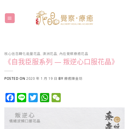
Skip
to
content
核心信念轉化能量花晶
,
澳洲花晶
,
內在覺察療癒花晶
《自我臣服系列 — 叛逆心口服花晶》
POSTED ON
2020 年 1 月 19 日
BY
療癒煉金坊
Facebook
Line
Twitter
WhatsApp
WeChat