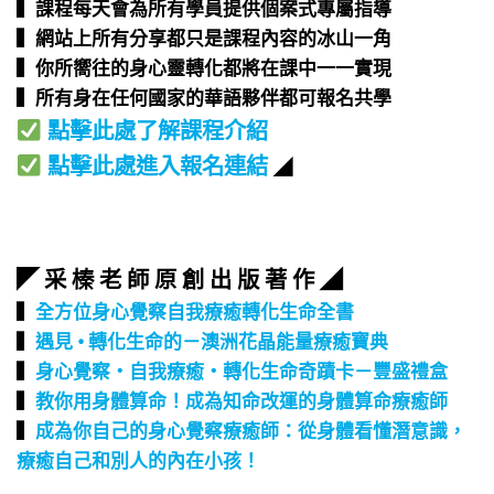
▍課程每天會為所有學員提供個案式專屬指導​
▍網站上所有分享都只是課程內容的冰山一角​
▍你所嚮往的身心靈轉化都將在課中一一實現​
▍所有身在任何國家的華語夥伴都可報名共學​
點擊此處了解課程介紹
點擊此處進入報名連結
◢
◤ 采 榛 老 師 原 創 出 版 著 作 ◢
▍
全方位身心覺察自我療癒轉化生命全書
▍
遇見 • 轉化生命的－澳洲花晶能量療癒寶典
▍
身心覺察‧自我療癒‧轉化生命奇蹟卡－豐盛禮盒
▍
教你用身體算命！成為知命改運的身體算命療癒師
▍
成為你自己的身心覺察療癒師：從身體看懂潛意識，
療癒自己和別人的內在小孩！