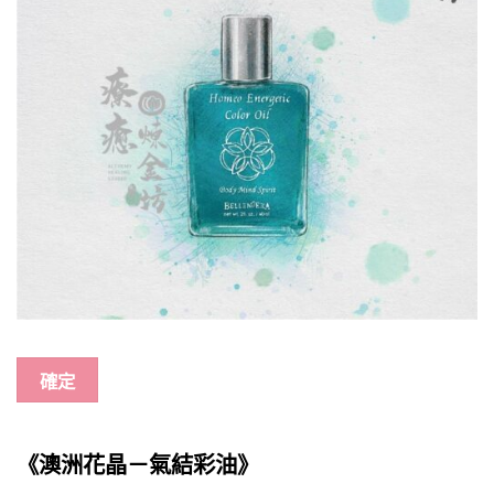
確定
《澳洲花晶－氣結彩油》