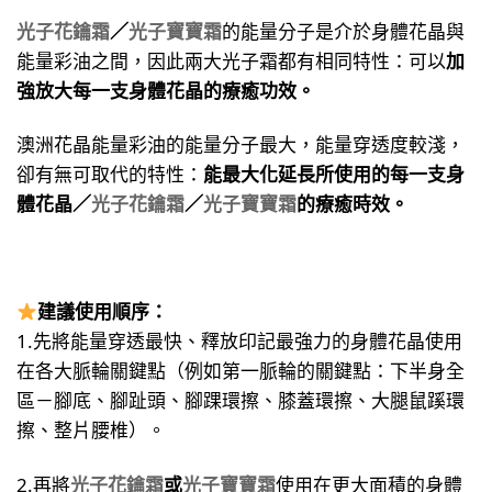
光子花鑰霜
／
光子寶寶霜
的能量分子是介於身體花晶與
能量彩油之間，因此兩大光子霜都有相同特性：可以
加
強放大每一支身體花晶的療癒功效。
澳洲花晶能量彩油的能量分子最大，能量穿透度較淺，
卻有無可取代的特性：
能最大化延長所使用的每一支身
體花晶／
光子花鑰霜
／
光子寶寶霜
的療癒時效。
建議使用順序：
1.先將能量穿透最快、釋放印記最強力的身體花晶使用
在各大脈輪關鍵點（例如第一脈輪的關鍵點：下半身全
區－腳底、腳趾頭、腳踝環擦、膝蓋環擦、大腿鼠蹊環
擦、整片腰椎）。
2.再將
光子花鑰霜
或
光子寶寶霜
使用在更大面積的身體