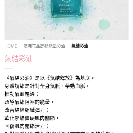
HOME
-
澳洲花晶高頻能量彩油
-
氣結彩油
氣結彩油
《氣結彩油》是以《氣結釋放》為基底。
身體調節是針對全身氣脈、帶動血脈，
推動氣血暢通；
疏導氣節阻塞的能量，
改善結締組織彈力；
軟化緊繃僵硬肌肉關節，
回復肌肉關節活力；