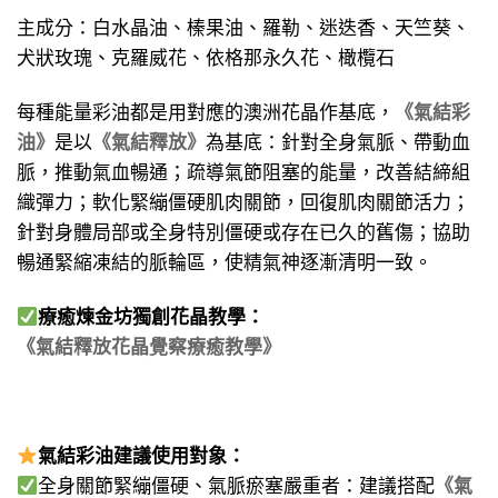
主成分：白水晶油、榛果油、羅勒、迷迭香、天竺葵、
犬狀玫瑰、克羅威花、依格那永久花、橄欖石
每種能量彩油都是用對應的澳洲花晶作基底，
《氣結彩
油》
是以
《氣結釋放》
為基底：針對全身氣脈、帶動血
脈，推動氣血暢通；疏導氣節阻塞的能量，改善結締組
織彈力；軟化緊繃僵硬肌肉關節，回復肌肉關節活力；
針對身體局部或全身特別僵硬或存在已久的舊傷；協助
暢通緊縮凍結的脈輪區，使精氣神逐漸清明一致。
療癒煉金坊獨創花晶教學：
《氣結釋放花晶覺察療癒教學》
氣結彩油建議使用對象：
全身關節緊繃僵硬、氣脈瘀塞嚴重者：建議搭配
《氣