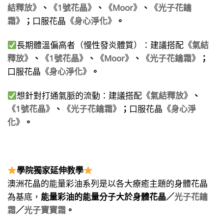
結釋放》
、
《1號花晶》
、
《Moor》
、
《光子花鑰
霜》
；
口服花晶
《身心淨化》
。
長期體溫偏高者（慢性發炎體質）：建議搭配
《氣結
釋放》
、
《1號花晶》
、
《Moor》
、
《光子花鑰霜》
；
口服花晶
《身心淨化》
。
想針對打通氣脈的流動：建議搭配
《氣結釋放》
、
《1號花晶》
、
《光子花鑰霜》
；
口服花晶
《身心淨
化》
。
學院獨家延伸教學
澳洲花晶的能量彩油系列是以各大療癒主題的身體花晶
為基底，
能量彩油的能量分子大於身體花晶／
光子花鑰
霜
／
光子寶寶霜
。