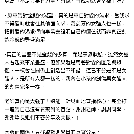
以為「不是只要有力量、有錢、有成功就會幸福了嗎?」
• 原來我對金錢的渴望，真的是來自對愛的渴求，當我求
不得愛時就會往其他面向求，我羨慕的女強人也一樣，
把對愛的渴求轉向事業去證明自己的價值就而非真正創
造金錢的豐盛滿足。
•真正的豐盛不是金錢的多寡，而是意識狀態，雖然女強
人看起來事業豐盛，但如果還是帶著對愛的匱乏與恐
懼，一樣會在關係上創造出不和諧。這已不分是不是女
強人，是所有人都一樣的，我內在小孩的創傷與女強人
的創傷完全一樣。
老師真的是太強了！總能一針見血地直指核心，完全打
中連我自己沒有覺察到的盲點，謝謝老師、謝謝同學、
謝謝學長姐們不吝分享及共振。』
因版面關係，只截取數則學員的真實分享。