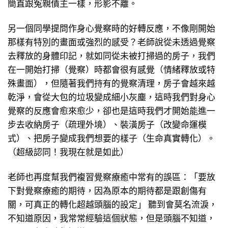
簡直跟冤親債主一樣，形影不離。
另一個同學提問作身心覺察時的好轉反應，不像剛開始
那樣有特別的畫面或強烈的感受？老師說從未透過覺察
去釋放的身體印記，就如同從未被打掃過的房子，我們
在一開始打掃（覺察）時都會很有感覺（情緒釋放或特
殊畫面），但隨著我們持有的覺察清理，房子會越來越
乾淨，會從大包的垃圾變成細小灰塵，這時我們對身心
覺察的反應會愈來愈少，卻也是這時我們才開始能進一
步去收納房子（疏理外境）、裝潢房子（改變命運模
式）、把房子變成我們想要的樣子（生命真實轉化）。
（超級認同！我現在就是如此）
老師也再度幫我們複習覺察療癒中常有的誤區：「要放
下對覺察療癒的期待，因為原本的期待都是跟創傷有
關，可真正的轉化超越頭腦的設定」 聽到會莫名流淚，
不知道原因，我常常經驗這個狀態，但是頭腦不知道，