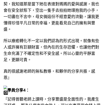
契，我知道那是當下她在表達對媽媽的愛與感謝，我也
會在安全狀態下，空出一隻手去拍拍她環抱我的小手，
一切盡在不言中，母女倆這份不經意愛的流動，讓我更
懂得珍惜平凡日常的幸福，更能看見自己的擁有與豐
盛。
所以療癒轉化不一定以我們認為的形式出現。就像有些
人或許擁有巨額財富，但內在的生存恐懼，也讓他們對
生命充滿了不確定性和不安全感。所以心靈的平靜富
足，更顯可貴。
真的很感謝老師的無私教導，和夥伴的分享共振，感
恩』
學員分享4：
『記得曾聽老師上課時，分享豐盛是全面性的，我產生
了疑惑…..那為什麼有些女強人，可以在事業與金錢上很