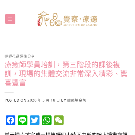
Skip
to
content
導師花晶課後分享
療癒師學員培訓，第三階段的課後複
訓，現場的集體交流非常深入精彩、驚
喜豐富
POSTED ON
2020 年 5 月 18 日
BY
療癒煉金坊
Facebook
Line
Twitter
WhatsApp
WeChat
前天週六才完成一場連續四小時不中斷的線上讀書會課