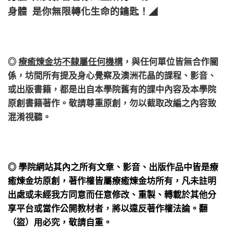
身體 是你無限轉化生命的鑰匙！
◢
◎
療癒煉金坊不隸屬任何機構
，
與任何單位皆無合作關
係，
坊間所有提及身心覺察及澳洲花晶的課程、影音、
或出版書籍，都是出自本學院舊有的課中內容及本學院
原創書籍著作。敬請尊重原創，勿以截取改編之內容致
混淆視聽。
◎ 學院網站其內之所有文章、影音、出版作品中皆是療
癒煉金坊原創，著作權皆屬療癒煉金坊所有，凡未註明
出處或未經我方同意而任意修改、重製、轉載於其他分
享平台或當作公開教材者，將以違反著作權法論。翻
（盜）用必究，敬請自重。