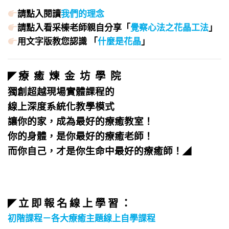
請點入閱讀
我們的理念
請點入看采榛老師親自分享「
覺察心法之花晶工法
」
用文字版教您認識 「
什麼是花晶
」
療 癒 煉 金 坊 學 院
◤
獨創超越現場實體課程的
線上深度系統化教學模式
讓你的家，成為最好的療癒教室！
你的身體，是你最好的療癒老師！
而你自己，才是你生命中最好的療癒師！
◢
立 即 報 名 線 上 學 習 ：
◤
初階課程－各大療癒主題線上自學課程