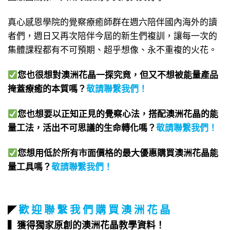
真心感恩學院的覺察療癒師群在週六陪伴國內海外的讀
者們，週日又再次陪伴今屆的新生們複訓，讓每一次的
集體課程都有不可預期、超乎想像、永不重複的火花。
您也很想對澳洲花晶一探究竟，但又不想被能量產品
掩蓋療癒的本質嗎？
敬請聯繫我們
！
您也想要以正知正見的覺察心法，搭配澳洲花晶的能
量工法，活出不可思議的生命轉化嗎？
敬請聯繫我們
！
您想用低於所有市面價格的最大優惠購買澳洲花晶能
量工具嗎？
敬請聯繫我們
！
歡 迎 聯 繫 我 們 購 買 澳 洲 花 晶
◤
▍獲得獨家原創的澳洲花晶教學資料！