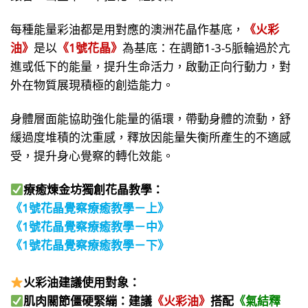
每種能量彩油都是用對應的澳洲花晶作基底，
《火彩
油》
是以
《1號花晶》
為基底：在調節1-3-5脈輪過於亢
進或低下的能量，提升生命活力，啟動正向行動力，對
外在物質展現積極的創造能力。
身體層面能協助強化能量的循環，帶動身體的流動，舒
緩過度堆積的沈重感，釋放因能量失衡所產生的不適感
受，提升身心覺察的轉化效能。
療癒煉金坊獨創花晶教學：
《1號花晶覺察療癒教學－上》
《1號花晶覺察療癒教學－中》
《1號花晶覺察療癒教學－下》
火彩油建議使用對象：
肌肉關節僵硬緊繃
：
建議
《火彩油》
搭配
《氣結釋