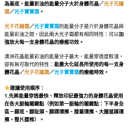
為基底，
能量彩油的能量分子大於身體花晶／
光子花鑰
霜
／
光子寶寶霜
。
光子花鑰霜
／
光子寶寶霜
的能量分子是介於身體花晶與
能量彩油之間，因此兩大光子霜都有相同特性：可以
加
強放大每一支身體花晶的療癒功效。
澳洲花晶能量彩油的能量分子最大，能量穿透度較淺，
卻有無可取代的特性：
能最大化延長所使用的每一支身
體花晶／
光子花鑰霜
／
光子寶寶霜
的療癒時效。
建議使用順序：
1.先將能量穿透最快、釋放印記最強力的身體花晶使用
在各大脈輪關鍵點（例如第一脈輪的關鍵點：下半身全
區－腳底、腳趾頭、腳踝環擦、膝蓋環擦、大腿鼠蹊環
擦、整片腰椎）。