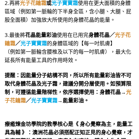
2.再將
光子花鑰霜
或
光子寶寶霜
使用在更大面積的身體
區域（例如第一脈輪的下半身全區，含小腿、大腿、屁
股全面積）加強放大所使用的身體花晶的能量。
3.最後將
花晶能量彩油
使用在已用完
身體花晶／
光子花
鑰霜
／
光子寶寶霜
的身體區域的【每一吋肌膚】
（例如第一脈輪含腰椎及以下的每一吋肌膚），最大化
延長所有能量工具的作用時效。
提醒：因能量分子結構不同，所以所有能量彩油皆不可
取代身體花晶及光子霜，建議分開分層使用。如預算限
制，可遵循能量階梯性，依序選擇使用：身體花晶→
光
子花鑰霜
／
光子寶寶霜
→能量彩油。
療癒煉金坊學院的教學核心是《 身心覺察為主，能量工
具為輔 》：澳洲花晶必須搭配正知正見的身心覺察，才