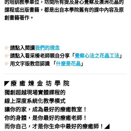
的培訓教學單位，坊間所有提及身心覺察及澳洲花晶的
課程或出版書籍，都是出自本學院舊有的課中內容及原
創書籍著作。
請點入閱讀
我們的理念
請點入看采榛老師親自分享「
覺察心法之花晶工法
」
用文字版教您認識 「
什麼是花晶
」
療 癒 煉 金 坊 學 院
◤
獨創超越現場實體課程的
線上深度系統化教學模式
讓你的家，成為最好的療癒教室！
你的身體，是你最好的療癒老師！
而你自己，才是你生命中最好的療癒師！
◢