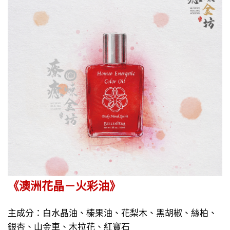
《澳洲花晶－火彩油》
主成分：白水晶油、榛果油、花梨木、黑胡椒、絲柏、
銀杏、山金車、木拉花、紅寶石