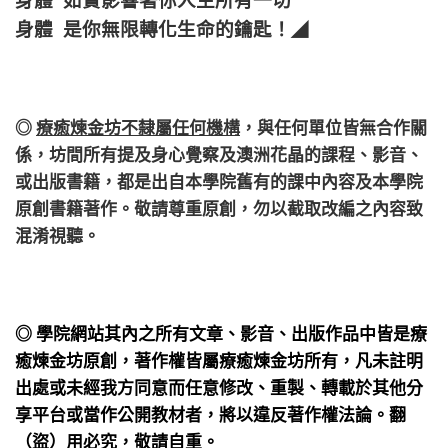
身體 是你無限轉化生命的鑰匙！
◢
◎
療癒煉金坊不隸屬任何機構
，
與任何單位皆無合作關
係，
坊間所有提及身心覺察及澳洲花晶的課程、影音、
或出版書籍，都是出自本學院舊有的課中內容及本學院
原創書籍著作。敬請尊重原創，勿以截取改編之內容致
混淆視聽。
◎ 學院網站其內之所有文章、影音、出版作品中皆是療
癒煉金坊原創，著作權皆屬療癒煉金坊所有，凡未註明
出處或未經我方同意而任意修改、重製、轉載於其他分
享平台或當作公開教材者，將以違反著作權法論。翻
（盜）用必究，敬請自重。