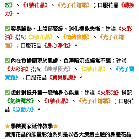
放》
、
《1號花晶》
、
《光子花鑰霜》
；
口服花晶
《轉換
力》
。
容易躁熱、上腹部緊繃、消化機能失衡
：
建議
《火彩
油》
搭配
《3號花晶》
、
《情緒修護》
、
《光子花鑰
霜》
；口服花晶
《身心淨化》
。
內在負擔顯現於肌膚、色澤暗沉或經常不適：
建議
《火彩油》
搭配
《純淨極光》
、
《3號花晶》
、
《光子寶
寶霜》
；口服花晶
《寶貝肌膚》
。
想針對提升第一脈輪身心能量：
建議
《火彩油》
搭配
《氣結釋放》
、
《1號花晶》
、
《光子花鑰霜》
；口服花
晶
《原動力》
。
學院獨家延伸教學
澳洲花晶的能量彩油系列是以各大療癒主題的身體花晶