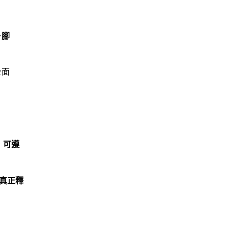
－腳
全面
，可遵
真正釋