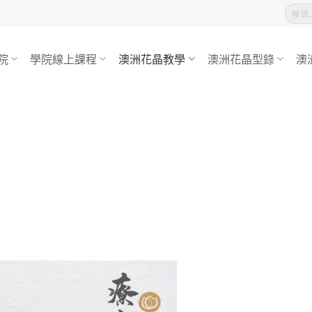
搜
尋
關
鍵
字:
院
學院線上課程
澳洲花晶教學
澳洲花晶型錄
澳