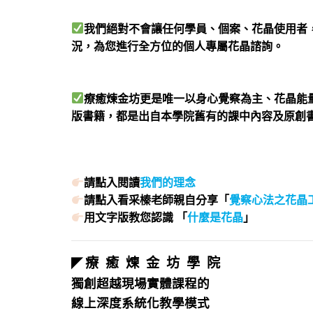
我們絕對不會讓任何學員、個案、花晶使用者
況，為您進行全方位的個人專屬花晶諮詢。
療癒煉金坊更是唯一以身心覺察為主、花晶能
版書籍，都是出自本學院舊有的課中內容及原創
請點入閱讀
我們的理念
請點入看采榛老師親自分享「
覺察心法之花晶
用文字版教您認識 「
什麼是花晶
」
療 癒 煉 金 坊 學 院
◤
獨創超越現場實體課程的
線上深度系統化教學模式