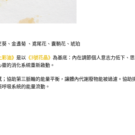
葵、金盞菊 、鳶尾花、囊鞘花、琥珀
土彩油》
是以
《3號花晶》
為基底：內在調節個人意志力低下、思
心靈的消化系統重新啟動。
感；協助第三脈輪的能量平衡，讓體內代謝廢物能被過濾。協助
振呼吸系統的能量流動。