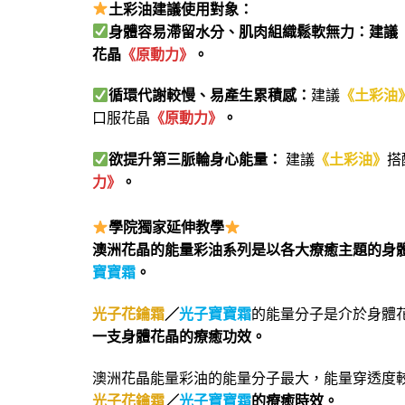
土彩油建議使用對象：
身體容易滯留水分、肌肉組織鬆軟無力：
建議
花晶
《原動力》
。
循環代謝較慢、易產生累積感：
建議
《土彩油
口服花晶
《原動力》
。
欲提升第三脈輪身心能量：
建議
《土彩油》
搭
力》
。
學院獨家延伸教學
澳洲花晶的能量彩油系列是以各大療癒主題的身
寶寶霜
。
光子花鑰霜
／
光子寶寶霜
的能量分子是介於身體
一支身體花晶的療癒功效。
澳洲花晶能量彩油的能量分子最大，能量穿透度
光子花鑰霜
／
光子寶寶霜
的療癒時效。