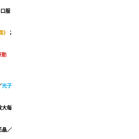
；
口服
霜》
；
原動
／
光子
放大每
花晶／