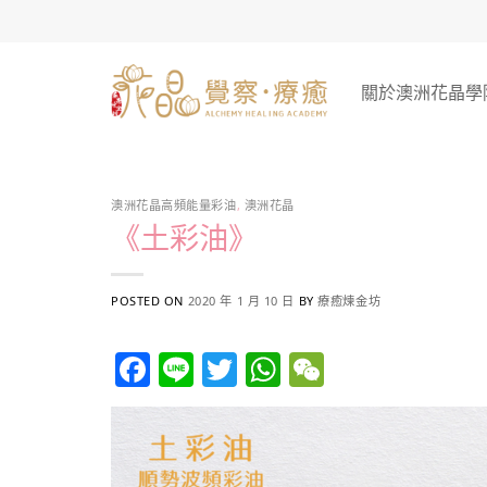
Skip
to
content
關於澳洲花晶學
澳洲花晶高頻能量彩油
,
澳洲花晶
《土彩油》
POSTED ON
2020 年 1 月 10 日
BY
療癒煉金坊
Facebook
Line
Twitter
WhatsApp
WeChat