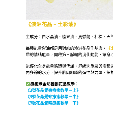
《澳洲花晶 – 土彩油》
主成分：白水晶油、榛果油、馬鬱蘭、杜松、天竺
每種能量彩油都是用對應的澳洲花晶作基底，
《
愁的情緒能量，開啟第三脈輪的消化動能，讓身
能優化全身能量循環與代謝，舒緩沈重感與堆積
內多餘的水分，提升肌肉組織的彈性與力量，提
療癒煉金坊獨創花晶教學：
《3號花晶覺察療癒教學－上》
《3號花晶覺察療癒教學－中》
《3號花晶覺察療癒教學－下》