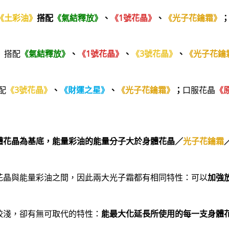
《土彩油》
搭配
《氣結釋放》
、
《1號花晶》
、
《光子花鑰霜》
》
搭配
《氣結釋放》
、
《1號花晶》
、
《3號花晶》
、
《光子花鑰
配
《3號花晶》
、
《財運之星》
、
《光子花鑰霜》
；
口服花晶
《
體花晶為基底，
能量彩油的能量分子大於身體花晶／
光子花鑰霜
花晶與能量彩油之間，因此兩大光子霜都有相同特性：可以
加強
較淺，卻有無可取代的特性：
能最大化延長所使用的每一支身體