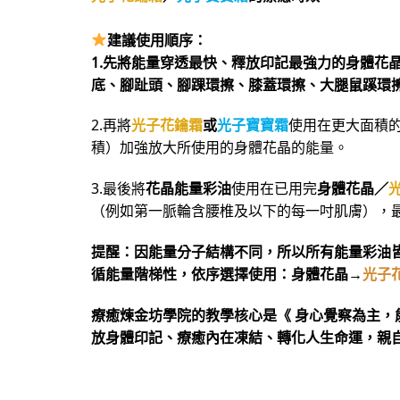
建議使用順序：
1.先將能量穿透最快、釋放印記最強力的身體花
底、腳趾頭、腳踝環擦、膝蓋環擦、大腿鼠蹊環
2.再將
光子花鑰霜
或
光子寶寶霜
使用在更大面積
積）加強放大所使用的身體花晶的能量。
3.最後將
花晶能量彩油
使用在已用完
身體花晶／
（例如第一脈輪含腰椎及以下的每一吋肌膚），
提醒：因能量分子結構不同，所以所有能量彩油
循能量階梯性，依序選擇使用：身體花晶→
光子
療癒煉金坊學院的教學核心是《 身心覺察為主，
放身體印記、療癒內在凍結、轉化人生命運，親