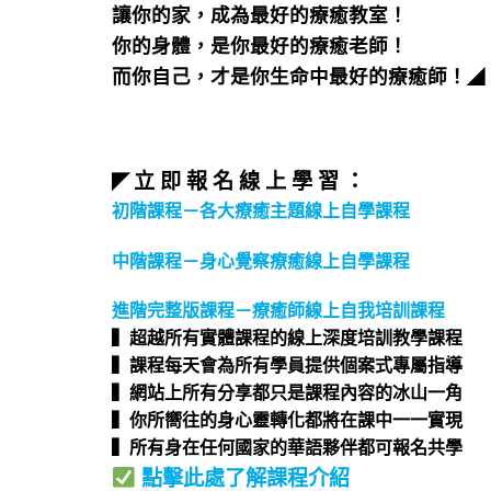
讓你的家，成為最好的療癒教室！
你的身體，是你最好的療癒老師！
而你自己，才是你生命中最好的療癒師！
◢
立 即 報 名 線 上 學 習 ：
◤
初階課程－各大療癒主題線上自學課程
中階課程－身心覺察療癒線上自學課程
進階完整版課程－療癒師線上自我培訓課程
▍超越所有實體課程的線上深度培訓教學課程​
▍課程每天會為所有學員提供個案式專屬指導​
▍網站上所有分享都只是課程內容的冰山一角​
▍你所嚮往的身心靈轉化都將在課中一一實現​
▍所有身在任何國家的華語夥伴都可報名共學​
點擊此處了解課程介紹