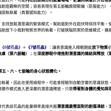
我創造觀察的空間；容易表現在第五脈輪肩頸緊繃（臣服能力）
輪固執執著（真實感知能力）。
，支持放鬆潛意識的緊張模式，幫助面對外在起伏時保持平衡，
協助放下小我對物質世界的執著，打破狹隘防禦的思維模式，擴
＋
《6號花晶》
＋
《7號花晶》
：讓表意識進入睡眠期能
放下物質
焦慮（第六脈輪）
；在
深度靜眠中增進對潛意識的連結與釋放（
第五、六、七脈輪的身心狀態變化。
的執著，因此在使用過程中，可能會經驗到自動空靈的意識狀態
速運作模式進入更深層的潛意識釋放，只需
帶著對身體的覺知與
就代表該花晶的能量頻率直接共振
潛意識最需面對的創傷凍結
，