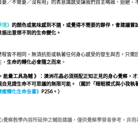
重要／不需要／沒有用」的表意識感受讓我們自主略過、迴避、
夢境》
的顏色或氣味感到不適，或覺得不需要的夥伴，會建議嘗
共振出意想不到的生命變化。
歷程皆不相同，無須抗拒或執著任何身心感受的發生與否，只需
生，
生命的轉化必會隨之而來
。
，能量工具為輔 》：
澳洲花晶必須搭配正知正見的身心覺察，才
親自見證生命不可思議的無限可能。（關於「睡眠模式與小我執
療癒轉化生命全書》
P256。）
身心覺察教學內容所延伸之輔助建議，僅供覺察學習者參考，非用