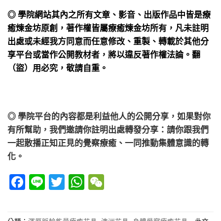
◎ 學院網站其內之所有文章、影音、出版作品中皆是療
癒煉金坊原創，著作權皆屬療癒煉金坊所有，凡未註明
出處或未經我方同意而任意修改、重製、轉載於其他分
享平台或當作公開教材者，將以違反著作權法論。翻
（盜）用必究，敬請自重。
◎ 學院平台的內容都是利益他人的公開分享，如果對你
有所幫助，我們邀請你註明出處轉發分享：請你跟我們
一起散播正知正見的覺察療癒、一同推動集體意識的轉
化。
Facebook
Line
Twitter
WhatsApp
WeChat
分類：
渾厚脈輪能量療癒花晶
,
澳洲花晶
,
身體覺察療癒花晶
此文