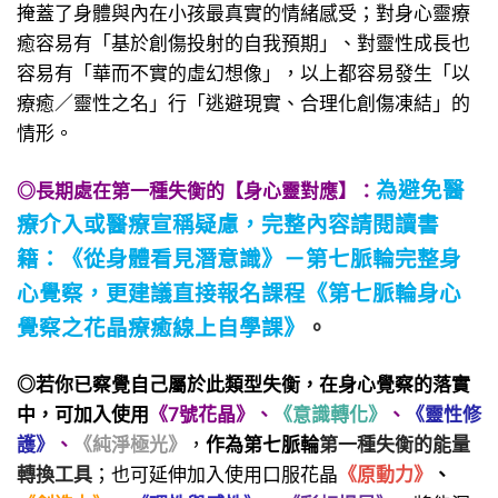
掩蓋了身體與內在小孩最真實的情緒感受；對身心靈療
癒容易有「基於創傷投射的自我預期」、對靈性成長也
容易有「華而不實的虛幻想像」，以上都容易發生「以
療癒／靈性之名」行「逃避現實、合理化創傷凍結」的
情形。
為避免醫
◎長期處在第一種失衡的【身心靈對應】
：
療介入或醫療宣稱疑慮，
完整
內容請閱讀書
籍：
《從身體看見潛意識》－第七
脈輪完整身
心覺察
，
更建議直接報名課程
《第七脈輪身心
覺察之花晶療癒線上自學課》
。
◎若你已察覺自己屬於此類型失衡，在身心覺察的落實
中，可加入使用
《7號花晶》
、
《意識轉化》
、
《靈性修
護》
、
《純淨極光》
，
作為第七脈輪
第一種失衡的能量
轉換工具
；也可延伸加入使用口服花晶
《原動力》
、