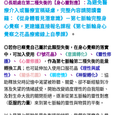
為避免醫
◎長期處在第二種失衡的
【身心靈對應】：
療介入或醫療宣稱疑慮，
完整
內容請閱讀書
籍：
《從身體看見潛意識》－第七
脈輪完整身
心覺察
，
更建議直接報名課程
《第七脈輪身心
覺察之花晶療癒線上自學課》
。
◎若你已察覺自己屬於此類型失衡，在身心覺察的落實
中，可加入使用
《7號花晶》
、
《意識轉化》
、
《靈性修
護》
、
《心靈修護》
，
作為第七脈輪
第二種失衡的能量
轉換工具
；也可延伸加入使用口服花晶
《理性與感
性》
、
《關係花園》
、
《親密情》
、
《神聖轉化》
：協
助釋放兒時記憶中渴望被聆聽、關愛、卻不斷經驗到冷
落及失望的情緒感受，開始改變過度理性的自我阻斷、
及對生命大我的關閉拒絕，逐漸從第五脈輪的靈性對應
（
臣服的力量
）來到第七脈輪的靈性與物質的平衡。
以上是第七脈輪能量失衡時的狀態，我們在落實身心覺