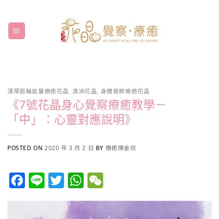
Skip
to
content
渾厚脈輪能量療癒花晶
,
澳洲花晶
,
身體覺察療癒花晶
《7號花晶身心覺察療癒教學－
「中」：心靈對應說明》
POSTED ON
2020 年 3 月 2 日
BY
療癒煉金坊
Facebook
Line
Twitter
WhatsApp
WeChat