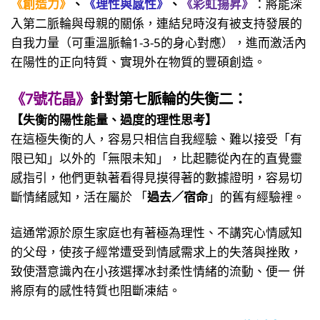
《創造力》
、
《理性與感性》
、
《彩虹揚昇》
：將能深
入第二脈輪與母親的關係，連結兒時沒有被支持發展的
自我力量（可重溫脈輪1-3-5的身心對應），進而激活內
在陽性的正向特質、實現外在物質的豐碩創造。
《7號花晶》
針對第七脈輪的失衡二：
【失衡的陽性能量、過度的理性思考】
在這極失衡的人，容易只相信自我經驗、難以接受「有
限已知」以外的「無限未知」，比起聽從內在的直覺靈
感指引，他們更執著看得見摸得著的數據證明，容易切
斷情緒感知，活在屬於 「
過去／宿命
」的舊有經驗裡。
這通常源於原生家庭也有著極為理性、不講究心情感知
的父母，使孩子經常遭受到情感需求上的失落與挫敗，
致使潛意識內在小孩選擇冰封柔性情緒的流動、便一 併
將原有的感性特質也阻斷凍結。