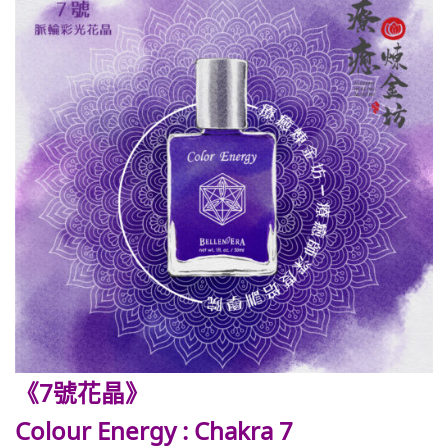
《7號花晶》
Colour Energy : Chakra 7