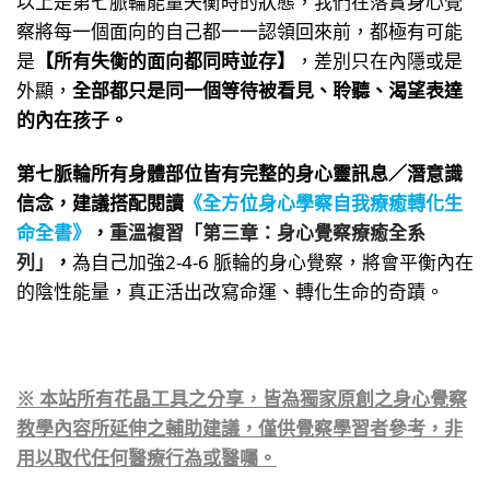
察將每一個面向的自己都一一認領回來前，都極有可能
是
【所有
失衡的面向都同時並存】
，差別只在內隱或是
外顯，
全部都只是同一個等待被看見、聆聽、渴望表達
的內在孩子。
第七脈輪所有身體部位皆有完整的身心靈訊息／潛意識
信念，建議搭配閱讀
《全方位身心學察自我療癒轉化生
命全書》
，
重溫複習「第三章：身心覺察療癒全系
列」
，
為自己加強2-4-6 脈輪的身心覺察，將會平衡內在
的陰性能量，真正活出改寫命運、轉化生命的奇蹟。
※ 本站所有花晶工具之分享，皆為獨家原創之身心覺察
教學內容所延伸之輔助建議，僅供覺察學習者參考，非
用以取代任何醫療行為或醫囑。