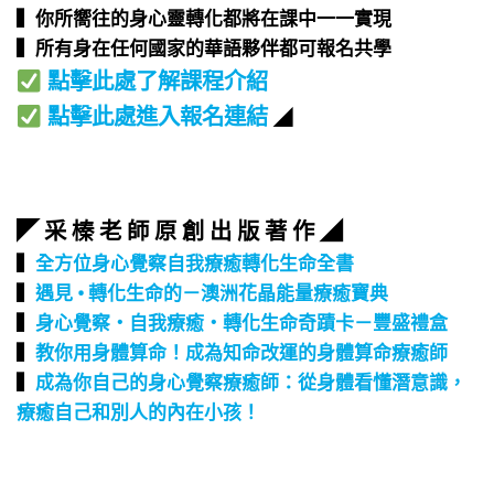
▍你所嚮往的身心靈轉化都將在課中一一實現​
▍所有身在任何國家的華語夥伴都可報名共學​
點擊此處了解課程介紹
點擊此處進入報名連結
◢
◤ 采 榛 老 師 原 創 出 版 著 作 ◢
▍
全方位身心覺察自我療癒轉化生命全書
▍
遇見 • 轉化生命的－澳洲花晶能量療癒寶典
▍
身心覺察‧自我療癒‧轉化生命奇蹟卡－豐盛禮盒
▍
教你用身體算命！成為知命改運的身體算命療癒師
▍
成為你自己的身心覺察療癒師：從身體看懂潛意識，
療癒自己和別人的內在小孩！