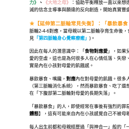
力》
、
《大地之母》
：協助平衡釋放一直以來想
滅的信念主導事與願違的反向創造，開始真實豐
【延伸第二脈輪常見失衡】：「暴飲暴食
脈輪2-4-6對應，當母親以第二脈輪孕育生命後
見
「第四脈輪身心覺察療癒」
)。
因此在每人的潛意識中：「
食物對應愛
」，如果
愛的空虛，這也是為何很多人在心情低落、失戀
實是內在小孩對母愛的飢餓感。
暴飲暴食、嘴饞，
對應
內在對母愛的飢餓。很多
（第三脈輪消化系統），然而暴飲暴食、吃了還
在「下腹部第二脈輪對母愛的長期失落」。
「暴飲暴食」的人，即使經常在事後有強烈的罪惡
體態
】，這有可能來自內在小孩感覺自己不被母
每人出生前都和母親經歷過「與神合一」般的「