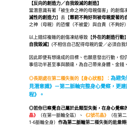
【反向的創造力／自我毀滅的創造】
當潛意識有著「被生命之神的母親傷害」的創傷
滅性的創造力
】去【
懲罰不夠好到被母親愛著的
之神（母親）的恐懼（不被愛）與自責（不夠好
以上錯綜複雜的創傷凍結導致【
外在的創造行動
自我毀滅
】(不相信自己配得母親的愛／必須自我
因此即便有想達成的目標、也願意發出行動，但
事倍功半甚至事與願違，為自己帶來身體、金錢
為避免
◎長期處在第二種失衡的
【身心狀態】：
見潛意識》－第
二
脈輪完整身心覺察
，更建
程》。
◎若你已察覺自己屬於此類型失衡，在身心覺察
晶》
（在第一脈輪全區）、
《2號花晶》
（在第二
1-6脈輪全身）
作為第二脈輪
第二種失衡的能量轉