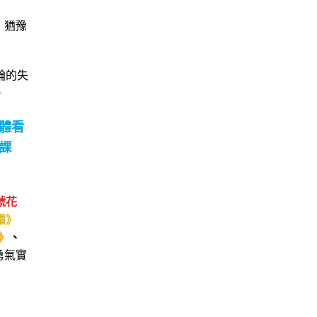
、猶豫
輪的失
。
體看
課
號花
霜》
》
、
勇氣實