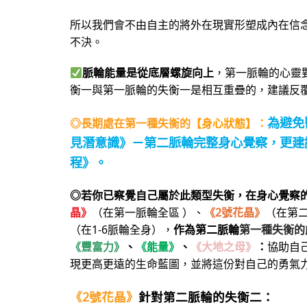
所以我們會不由自主的將外在現實形塑成內在信
不決。
脈輪能量是從底層螺旋向上
，第一脈輪的心靈
衡一與第一脈輪的失衡一是相互重疊的，建議反
為避免
◎長期處在第一種失衡的
【身心狀態】：
見潛意識》－第二
脈輪完整身心覺察
，更建
程》。
◎若你已察覺自己屬於此類型失衡，在身心覺察
晶》
（在第一脈輪全區 ）、
《2號花晶》
（在第
（在1-6脈輪全身），
作為第二脈輪
第一種失衡的
《豐富力》
、
《能量》
、
《大地之母》
：
協助自
現更高更遠的生命藍圖，並將這份對自己的勇氣
《2號花晶》
針對第二脈輪的失衡二：