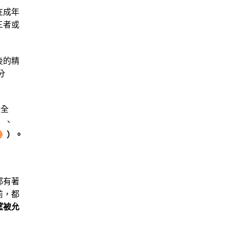
在成年
三者或
後的精
分
輪全
）、
》
）。
都有著
前，都
望被允