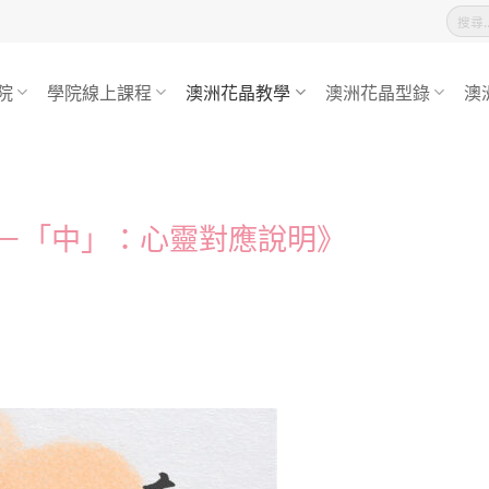
搜
尋
關
鍵
字:
院
學院線上課程
澳洲花晶教學
澳洲花晶型錄
澳
－「中」：心靈對應說明》