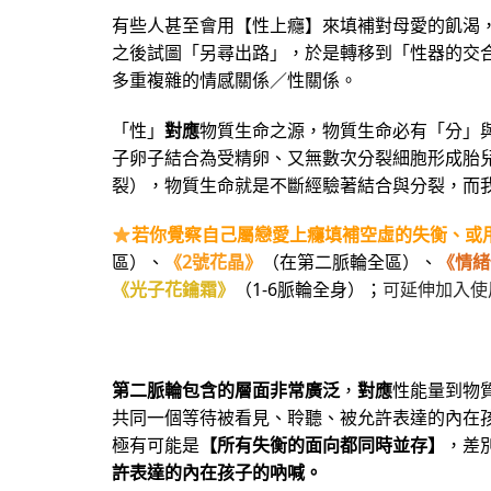
有些人甚至會用【性上癮】來填補對母愛的飢渴
之後試圖「另尋出路」，於是轉移到「性器的交
多重複雜的情感關係／性關係。
「性」
對應
物質生命之源，物質生命必有「分」
子卵子結合為受精卵、又無數次分裂細胞形成胎
裂），物質生命就是不斷經驗著結合與分裂，而
若你覺察自己屬戀愛上癮填補空虛的失衡、或
區）、
《2號花晶》
（在第二脈輪全區）、
《情緒
《光子花鑰霜》
（1-6脈輪全身）；
可延伸加入使
第二脈輪包含的層面非常廣泛
，
對應
性能量到物
共同一個等待被看見、聆聽、被允許表達的內在
極有可能是
【所有失衡的面向都同時並存】
，差
許表達的內在孩子的吶喊。