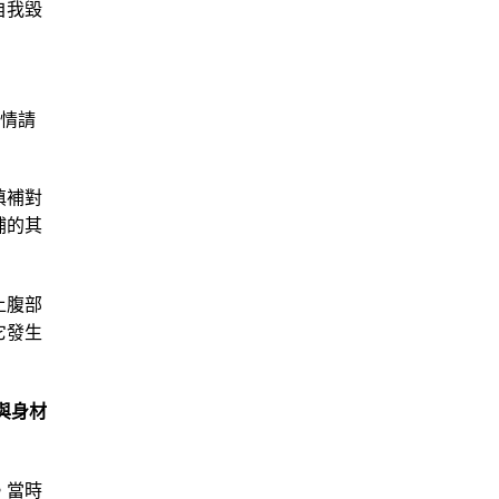
自我毀
詳情請
填補對
補的其
上腹部
它發生
與身材
。當時