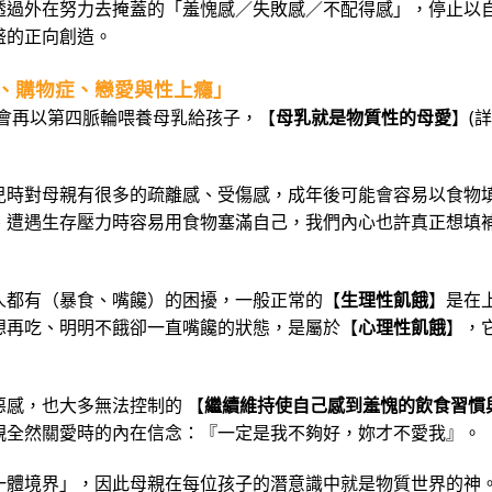
透過外在努力去掩蓋的「羞愧感／失敗感／不配得感」，停止以
盛的正向創造。
、購物症、戀愛與性上癮」
，會再以第四脈輪喂養母乳給孩子，【
母乳就是物質性的母愛
】(
兒時對母親有很多的疏離感、受傷感，成年後可能會容易以食物
、遭遇生存壓力時容易用食物塞滿自己，我們內心也許真正想填
人都有（暴食、嘴饞）的困擾，一般正常的【
生理性飢餓
】是在
想再吃、明明不餓卻一直嘴饞的狀態，是屬於【
心理性飢餓
】，
感，也大多無法控制的 【
繼續維持使自己感到羞愧的飲食習慣
親全然關愛時的內在信念：『一定是我不夠好，妳才不愛我』。
一體境界」，因此母親在每位孩子的潛意識中就是物質世界的神