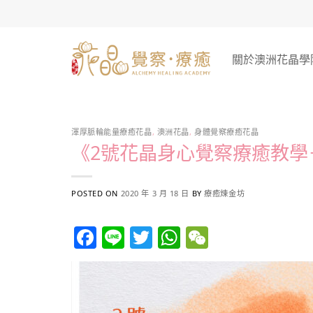
Skip
to
content
關於澳洲花晶學
渾厚脈輪能量療癒花晶
,
澳洲花晶
,
身體覺察療癒花晶
《2號花晶身心覺察療癒教學
POSTED ON
2020 年 3 月 18 日
BY
療癒煉金坊
Facebook
Line
Twitter
WhatsApp
WeChat