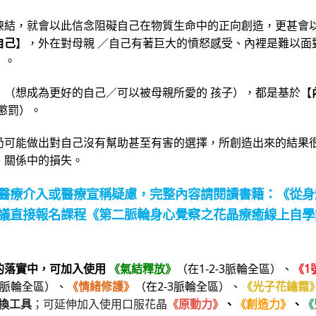
凍結，就會以此信念阻礙自己在物質生命中的正向創造，更甚會
自己
】，外在對母親 ／自己有著巨大的憤怒感受、內裡是難以面
）。
】（想成為更好的自己／可以被母親所愛的 孩子），都是基於【
懲罰）。
仍可能做出對自己沒有幫助甚至有害的選擇，所創造出來的結果
、關係中的損失。
醫療介入或醫療宣稱疑慮，
完整
內容請閱讀書籍：
《從身
議直接報名課程
《第二脈輪身心覺察之花晶療癒線上自學
的落實中，可加入使用
《氣結釋放》
（在1-2-3脈輪全區）、
《1
脈輪全區）、
《情緒修護》
（在2-3脈輪全區）、
《光子花鑰霜
換工具
；可延伸加入使用口服花晶
《原動力》
、
《創造力》
、
《