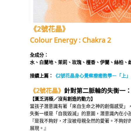
《2號花晶》
Colour Energy : Chakra 2
全成分：
水、白蘭地、茉莉、玫瑰、檀香、伊蘭、絲柏、
接續上篇：
《2號花晶身心覺察療癒教學－「上
《2號花晶》
針對第二脈輪的失衡一
【匱乏消極／沒有創造的動力】
當孩子潛意識有著「來自生命之神的創傷感受」
失衡一樣是「自我毀滅」的意圖，潛意識內在小
『是我不夠好，才沒被母親全然的愛著。不夠好
展現。』