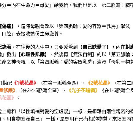
養分＝內在生命力＝母愛」給我們，我們也是以「第二脈輪：臍
道傷痛
】，這時母親會改以「第四脈輪：愛的容器＝乳房」灌溉
：口腔」去接收這份生命滋養。
紀錄著
。在往後的人生中，只要感覺到【
自己缺愛了
】，內在
對
輪」發出【
心理性飢餓
】、然後再【
無法自制
】的以「第五脈輪
生命之神母親」以「第四脈輪：愛的容器乳房」灌溉「母乳＝物
可搭配
《1號花晶》
（在第一脈輪全區）、
《2號花晶》
（在第二
靈修護》
（在2-4-5脈輪全區）、
《光子花鑰霜》
《在1-6脈輪全
係花園》
。
愛上癮和「以性填補對愛的空虛感」一樣，是想藉由兩性親密的
食、用食物塞滿自己」 一樣，是想用有形有相的物質，來填塞內