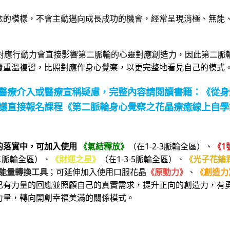
念的模樣，不會主動邁向成長成功的機會，經常呈現消極、無能
對應行動力會直接影響第二脈輪的心靈對應創造力，因此第二脈
覆重溫複習，比照對應作身心覺察，以更完整地看見自己的模式
醫療介入或醫療宣稱疑慮，
完整
內容請閱讀書籍：
《從身
議直接報名課程
《第二脈輪身心覺察之花晶療癒線上自學
的落實中，可加入使用
《氣結釋放》
（在1-2-3脈輪全區）、
《1
二脈輪全區）、
《財運之星》
（在1-3-5脈輪全區）、
《光子花鑰
能量轉換工具
；可延伸加入使用口服花晶
《原動力》
、
《創造力
己有力量的回應並照顧自己的真實需求，提升正向的創造力，有
力量，轉向開創幸福美滿的關係模式。