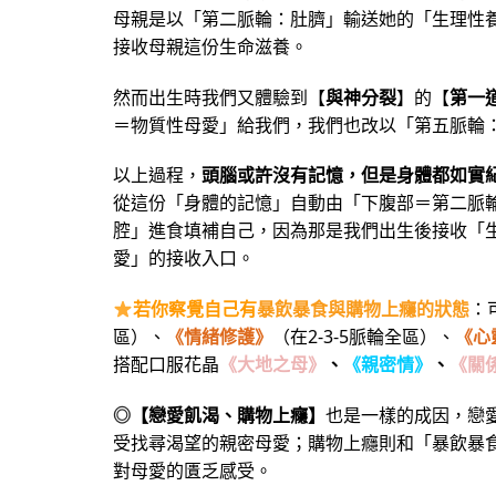
母親是以「第二脈輪：肚臍」輸送她的「生理性
接收母親這份生命滋養。
然而出生時我們又體驗到【
與神分裂
】的【
第一
＝物質性母愛」給我們，我們也改以「第五脈輪
以上過程，
頭腦或許沒有記憶，但是身體都如實
從這份「身體的記憶」自動由「下腹部＝第二脈
腔」進食填補自己，因為那是我們出生後接收「
愛」的接收入口。
若你察覺自己有
暴飲暴食與購物上癮的狀態
：
區）、
《情緒修護》
（在2-3-5脈輪全區）、
《心
搭配口服花晶
《大地之母》
、
《親密情》
、
《關
◎
【戀愛飢渴、購物上癮】
也是一樣的成因，戀
受找尋渴望的親密母愛；購物上癮則和「暴飲暴
對母愛的匱乏感受。