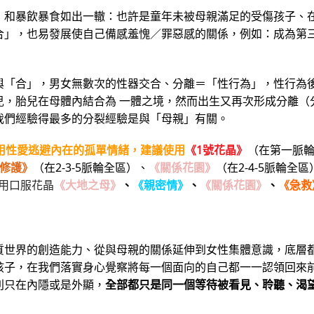
，和暴飲暴食如出一轍：也許是童年未被母親滿足的受傷孩子、
合」，也易發展使自己備感羞愧／罪惡感的關係，例如：成為第
與「合」，男女無數次的性器交合、分離＝「性行為」，性行為
兒，胎兒在母體內結合為 一體之境，然而出生又再次形成分離（
我們經驗得最多的分裂經驗是與「母親」有關。
用性愛逃避內在的孤單情緒，建議使用
《1號花晶》
（在第一脈
修護》
（在2-3-5脈輪全區）、
《關係花園》
（在2-4-5脈輪全區
用口服花晶
《大地之母》
、
《親密情》
、
《關係花園》
、
《急救
質世界的創造能力、從與母親的關係延伸到女性集體意識，底層
孩子，在我們落實身心覺察將每一個面向的自己都一一認領回來
別只在內隱或是外顯，
全部都只是同一個等待被看見、聆聽、渴