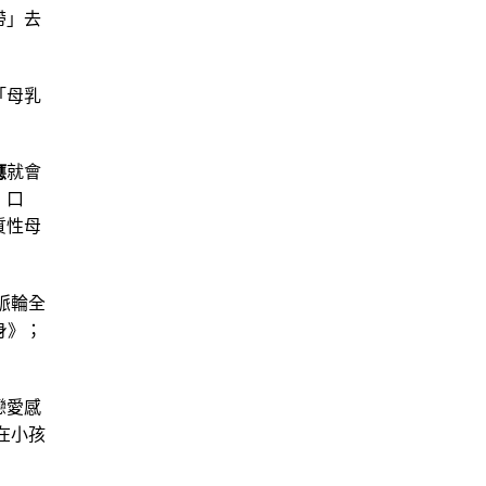
帶」去
「母乳
應
就會
：口
質性母
脈輪全
身》；
戀愛感
在小孩