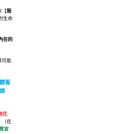
以【
毀
對生命
內在的
很可能
體看
課
號花
》
（在
豐富