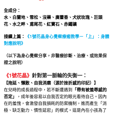
全成分：
水、白蘭地、雪松、沒藥、廣藿香、犬狀玫瑰、巨頭
花、水之畔、鳶尾花、紅寶石、赤鐵礦
接續上篇：
《1號花晶身心覺察療癒教學－「上」：身體
對應說明》
（以下為身心覺察分享，非醫療診斷、治療、或效果保
證之說明）
《1號花晶》
針對第一脈輪的失衡一：
【拖延、懶散、自我消磨（源於挫折感的印記）】
在兒時的成長過程中，若不斷遭遇到
「帶有被羞辱感的
否定」
，成年後容易以自我否定的眼光看待自己。因內
在的羞愧，會激發自我損耗的防禦機制，進而產生「消
極、缺乏動力、慣性延宕」的模式。這是內在小孩為了