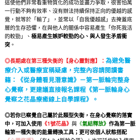
這使他們非常看重物質化的成功並盡力爭取，很害怕萬
一行動不夠有效率、沒有辦法持續保持正向的優越的感
覺，就等於「輸了」，並常以「自我優越感」去掩蓋底
層的生存恐懼，在與他人的關係中容易產生「你死我活
的較勁」、
極易產生嫉妒較勁的心、與人發生矛盾衝
突
。
為避免醫
◎長期處在第三種失衡的【
身心靈對應
】：
療介入或醫療宣稱疑慮，
完整
內容請閱讀書
籍：
《從身體看見潛意識》－第一
脈輪完整身
心覺察
，更建議直接報名課程
《第一脈輪身心
覺察之花晶療癒線上自學課程》。
◎若你已察覺自己屬於此類型失衡，在身心覺察的落實
中，可加入使用
《1號花晶》
與
《
氣結釋放》
作為第一脈
輪第一種失衡的能量轉換工具；更可依個人狀態搭配