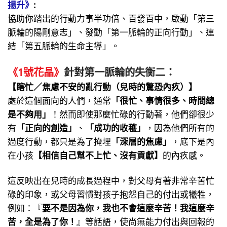
揚升》
:
協助你踏出的行動力事半功倍、百發百中，啟動「第三
脈輪的陽剛意志」、發動「第一脈輪的正向行動」、連
結「第五脈輪的生命主導」。
《1號花晶》
針對第一脈輪的失衡二：
【瞎忙／焦慮不安的亂行動（兒時的驚恐內疚）】
處於這個面向的人們，通常
「很忙、事情很多、時間總
是不夠用」
！然而即使那麼忙碌的行動著，他們卻很少
有
「正向的創造」
、
「成功的收穫」
，因為他們所有的
過度行動，都只是為了掩埋
「深層的焦慮」
，底下是內
在小孩
【相信自己幫不上忙、沒有貢獻】
的內疚感。
這反映出在兒時的成長過程中，對父母有著非常辛苦忙
碌的印象，或父母習慣對孩子抱怨自己的付出或犧牲，
例如：『
要不是因為你，我也不會這麼辛苦！我這麼辛
苦，全是為了你！
』等話語，使尚無能力付出與回報的