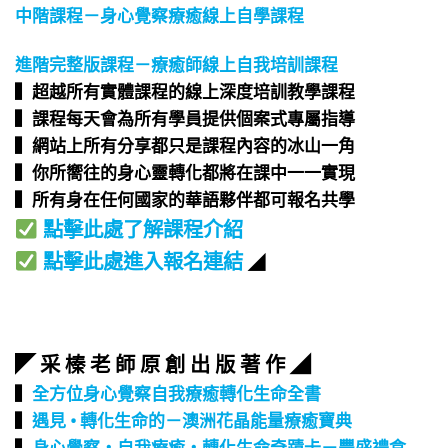
中階課程－身心覺察療癒線上自學課程
進階完整版課程－療癒師線上自我培訓課程
▍超越所有實體課程的線上深度培訓教學課程​
▍課程每天會為所有學員提供個案式專屬指導​
▍網站上所有分享都只是課程內容的冰山一角​
▍你所嚮往的身心靈轉化都將在課中一一實現​
▍所有身在任何國家的華語夥伴都可報名共學​
點擊此處了解課程介紹
點擊此處進入報名連結
◢
◤ 采 榛 老 師 原 創 出 版 著 作 ◢
▍
全方位身心覺察自我療癒轉化生命全書
▍
遇見 • 轉化生命的－澳洲花晶能量療癒寶典
▍
身心覺察‧自我療癒‧轉化生命奇蹟卡－豐盛禮盒