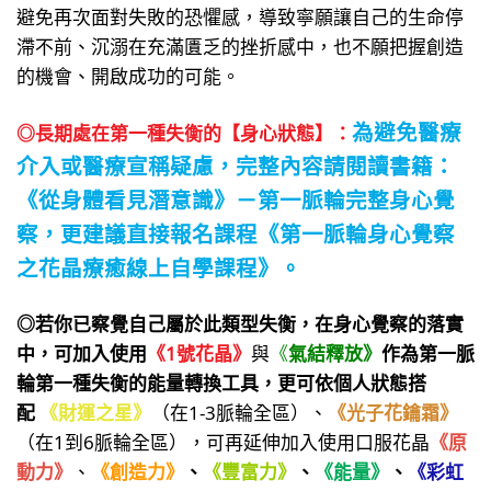
避免再次面對失敗的恐懼感，導致寧願讓自己的生命停
滯不前、沉溺在充滿匱乏的挫折感中，也不願把握創造
的機會、開啟成功的可能。
為避免醫療
◎長期處在第一種失衡的【身心狀態】：
介入或醫療宣稱疑慮，
完整
內容請閱讀書籍：
《從身體看見潛意識》－第一
脈輪完整身心覺
察
，更建議直接報名課程
《第一脈輪身心覺察
之花晶療癒線上自學課程》。
◎若你已察覺自己屬於此類型失衡，在身心覺察的落實
中，可加入使用
《1號花晶》
與
《
氣結釋放》
作為第一脈
輪第一種失衡的能量轉換工具，更可依個人狀態搭
配
《財運之星》
（在1-3脈輪全區）、
《光子花鑰霜》
（在1到6脈輪全區），可再延伸加入使用口服花晶
《原
動力》
、
《創造力》
、
《豐富力》
、
《能量》
、
《彩虹