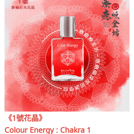
《1號花晶》
Colour Energy : Chakra 1