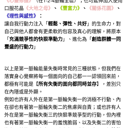
《心靈修護》
（在1-2-4脈輪全區）；也可延伸加入使用
口服花晶
《大地之母》
、
《豐富力》
、
《關係花園》
、
《理性與感性》
：
讓自我行動力注入「
輕鬆、彈性、共好
」的生命力，對
自己與他人都會有更柔軟的包容及真心的理解，將原本
「
充滿競爭性的快狠準動力
」、進化為「
創造群體一同
豐盛的行動力
」
以上是第一脈輪能量失衡時常見的三種狀態，但我們在
落實身心覺察將每一個面向的自己都一一認領回來前，
都極有可能是【
所有失衡的面向都同時並存
】，差別只
在內隱或是外顯。
例如也許有人外在是第一脈輪失衡一的消極不行動、內
在卻也有著第一脈輪失衡二的焦慮與自責；或也許有人
外在是第一脈輪失衡三的快狠準競爭型的行動，但內裡
也有著第一脈輪失衡一的羞愧脆弱、以及失衡二的害怕