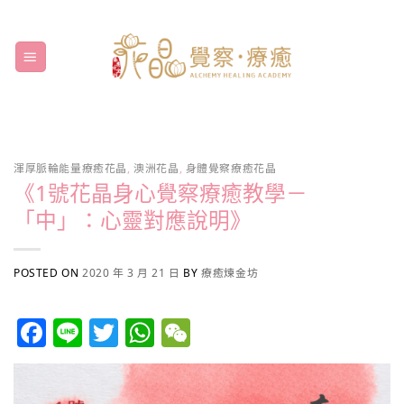
Skip
to
content
渾厚脈輪能量療癒花晶
,
澳洲花晶
,
身體覺察療癒花晶
《1號花晶身心覺察療癒教學－
「中」：心靈對應說明》
POSTED ON
2020 年 3 月 21 日
BY
療癒煉金坊
Facebook
Line
Twitter
WhatsApp
WeChat