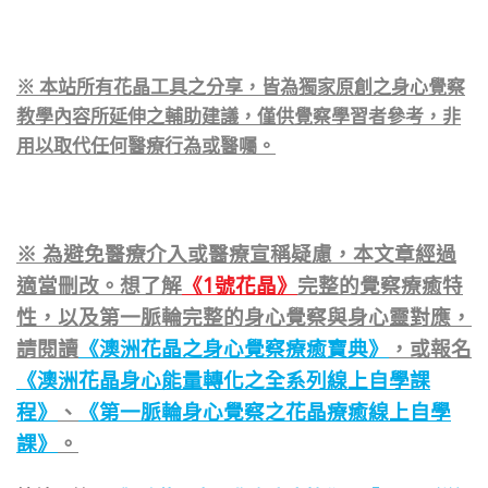
※ 本站所有花晶工具之分享，皆為獨家原創之身心覺察
教學內容所延伸之輔助建議，僅供覺察學習者參考，非
用以取代任何醫療行為或醫囑。
※ 為避免醫療介入或醫療宣稱疑慮，本文章經過
適當刪改。想了解
《1號花晶》
完整的覺察療癒特
性，以及第一脈輪完整的身心覺察與身心靈對應，
請閱讀
《澳洲花晶之身心覺察療癒寶典》
，或報名
《澳洲花晶身心能量轉化之全系列線上自學課
程》
、
《第一脈輪身心覺察之花晶療癒線上自學
課》
。