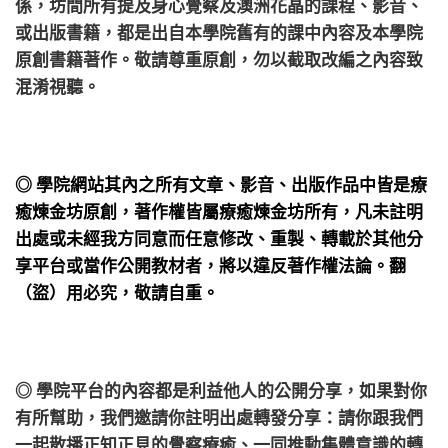
係，
坊間所有提及身心覺察及澳洲花晶的課程、影音、
或出版書籍，都是出自本學院舊有的課中內容及本學院
原創書籍著作。敬請尊重原創，勿以截取改編之內容致
混淆視聽。
◎ 學院網站其內之所有文章、影音、出版作品中皆是療
癒煉金坊原創，著作權皆屬療癒煉金坊所有，凡未註明
出處或未經我方同意而任意修改、重製、轉載於其他分
享平台或當作公開教材者，將以違反著作權法論。翻
（盜）用必究，敬請自重。
◎ 學院平台的內容都是利益他人的公開分享，如果對你
有所幫助，我們邀請你註明出處轉發分享：請你跟我們
一起散播正知正見的覺察療癒、一同推動集體意識的轉