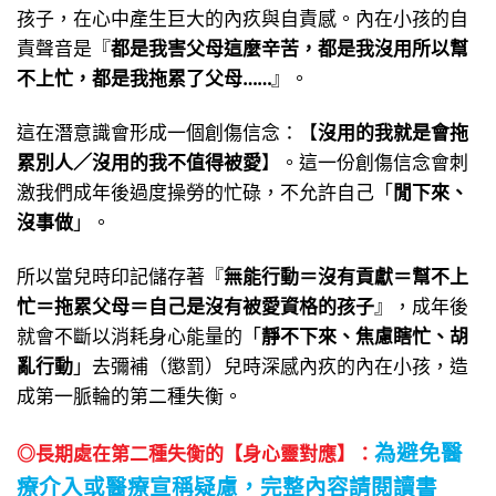
孩子，在心中產生巨大的內疚與自責感。內在小孩的自
責聲音是『
都是我害父母這麼辛苦，都是我沒用所以幫
不上忙，都是我拖累了父母……
』。
這在潛意識會形成一個創傷信念：【
沒用的我就是會拖
累別人／沒用的我不值得被愛
】。這一份創傷信念會刺
激我們成年後過度操勞的忙碌，不允許自己「
閒下來、
沒事做
」。
所以當兒時印記儲存著『
無能行動＝沒有貢獻＝幫不上
忙＝拖累父母＝自己是沒有被愛資格的孩子
』，成年後
就會不斷以消耗身心能量的「
靜不下來、焦慮瞎忙、胡
亂行動
」去彌補（懲罰）兒時深感內疚的內在小孩，造
成第一脈輪的第二種失衡。
為避免醫
◎長期處在第二種失衡的【身心靈對應】：
療介入或醫療宣稱疑慮，
完整
內容請閱讀書