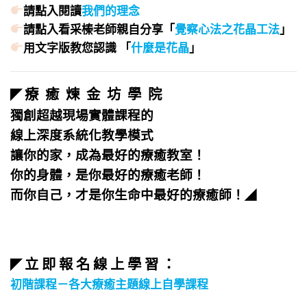
請點入閱讀
我們的理念
請點入看采榛老師親自分享「
覺察心法之花晶工法
」
用文字版教您認識 「
什麼是花晶
」
療 癒 煉 金 坊 學 院
◤
獨創超越現場實體課程的
線上深度系統化教學模式
讓你的家，成為最好的療癒教室！
你的身體，是你最好的療癒老師！
而你自己，才是你生命中最好的療癒師！
◢
立 即 報 名 線 上 學 習 ：
◤
初階課程－各大療癒主題線上自學課程