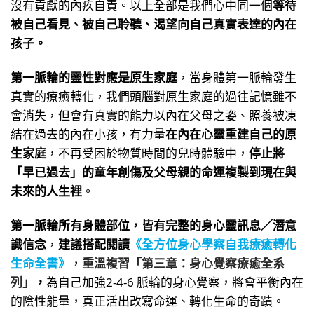
沒有貢獻的內疚自責。以上全部是我們心中同一個
等待
被自己看見、被自己聆聽、渴望向自己真實表達的內在
孩子。
第一脈輪的靈性對應是原生家庭
，當身體第一脈輪發生
真實的療癒轉化，我們頭腦對原生家庭的過往記憶雖不
會消失，但會有真實的能力以內在父母之姿、照養被凍
結在過去的內在小孩，有力量
在內在心靈重建自己的原
生家庭
，不再受困於物質時間的兒時體驗中，
停止將
「早已過去」的童年創傷及父母親的命運複製到現在與
未來的人生裡
。
第一脈輪所有身體部位，皆有完整的身心靈訊息／潛意
識信念
，
建議搭配閱讀
《全方位身心學察自我療癒轉化
生命全書》
，
重溫複習「第三章：身心覺察療癒全系
列」
，
為自己加強2-4-6 脈輪的身心覺察，將會平衡內在
的陰性能量，真正活出改寫命運、轉化生命的奇蹟。