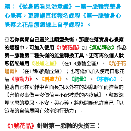
籍：
《從身體看見潛意識》－第一
脈輪完整身
心覺察
，更建議直接報名課程
《第一脈輪身心
覺察之花晶療癒線上自學課程》。
◎若你察覺自己屬於此類型失衡，那麼在落實身心覺察
的過程中，可加入使用
《1號花晶》
加
《
氣結釋放》
作為
第一脈輪第二種失衡的能量轉換工具。更可再依個人狀
態搭配運用
《財運之星》
（在1-3脈輪全區）、
《光子花
鑰霜》
（在1到6脈輪全區）；也可延伸加入使用口服花
晶
《原動力》
、
《創造力》
、
《能量》
、
《寧靜心》
：
協助自己在沉靜中直面長期以外在的胡亂瞎忙而掩蓋的
【害怕沒事做＝沒價值＝不配被愛的內疚感】，釋放深
埋底層的委屈、不安、與心碎，將能開始允許自己「以
飽滿的自信展開有效率的行動力」。
《1號花晶》
針對第一脈輪的失衡三：