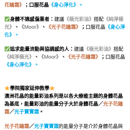
花鑰霜》
；
口服花晶
《身心淨化》
。
身體不適感偏重者：
建議
《極光彩油》
搭配
《純淨極
光》
、
《Moor》
、
《光子花鑰霜》
；
口服花晶
《身心淨
化》
。
追求能量流動與協調感的人：
建議
《極光彩油》
搭配
《純淨極光》
、
《Moor》
、
《光子花鑰霜》
；
口服花晶
《身心淨化》
。
學院獨家延伸教學
澳洲花晶的能量彩油系列是以各大療癒主題的身體花晶
為基底，
能量彩油的能量分子大於身體花晶／
光子花鑰
霜
／
光子寶寶霜
。
光子花鑰霜
／
光子寶寶霜
的能量分子是介於身體花晶與