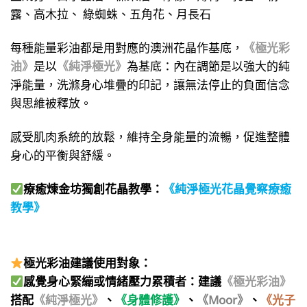
露、高木拉、 綠蜘蛛、五角花、月長石
每種能量彩油都是用對應的澳洲花晶作基底，
《極光彩
油》
是以
《純淨極光》
為基底：內在調節是以強大的純
淨能量，洗滌身心堆疊的印記，讓無法停止的負面信念
與思維被釋放。
感受肌肉系統的放鬆，維持全身能量的流暢，促進整體
身心的平衡與舒緩。
療癒煉金坊獨創花晶教學：
《純淨極光花晶覺察療癒
教學》
極光彩油建議使用對象：
感覺身心緊繃或情緒壓力累積者：建議
《極光彩油》
搭配
《純淨極光》
、
《身體修護》
、
《Moor》
、
《光子