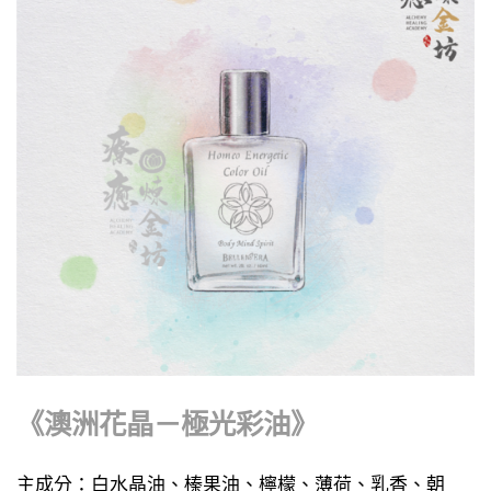
《澳洲花晶－極光彩油》
主成分：白水晶油、榛果油、檸檬、薄荷、乳香、朝