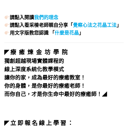
請點入閱讀
我們的理念
請點入看采榛老師親自分享「
覺察心法之花晶工法
」
用文字版教您認識 「
什麼是花晶
」
療 癒 煉 金 坊 學 院
◤
獨創超越現場實體課程的
線上深度系統化教學模式
讓你的家，成為最好的療癒教室！
你的身體，是你最好的療癒老師！
而你自己，才是你生命中最好的療癒師！
◢
立 即 報 名 線 上 學 習 ：
◤