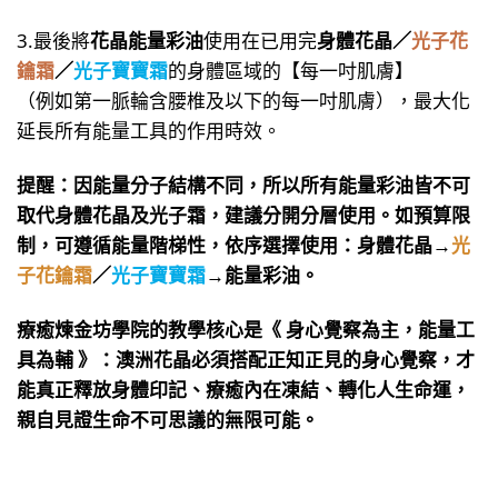
3.最後將
花晶能量彩油
使用在已用完
身體花晶／
光子花
鑰霜
／
光子寶寶霜
的身體區域的【每一吋肌膚】
（例如第一脈輪含腰椎及以下的每一吋肌膚），最大化
延長所有能量工具的作用時效。
提醒：因能量分子結構不同，所以所有能量彩油皆不可
取代身體花晶及光子霜，建議分開分層使用。如預算限
制，可遵循能量階梯性，依序選擇使用：身體花晶→
光
子花鑰霜
／
光子寶寶霜
→能量彩油。
療癒煉金坊學院的教學核心是《 身心覺察為主，能量工
具為輔 》：澳洲花晶必須搭配正知正見的身心覺察，才
能真正釋放身體印記、療癒內在凍結、轉化人生命運，
親自見證生命不可思議的無限可能。