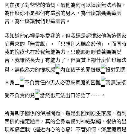
內在孩子對爸爸的憤慨，氣他為何可以這麼無法承擔，
為什麼你不是那個有肩膀的男人，為什麼讓媽媽這麼
苦，為什麼讓我們也這麼苦。
我知道他心裡是疼愛我的，但我還是超憤怒他為這個家
庭帶來的「無貢獻」，「只想別人聽命於他」，而同時
我的愧疚也在於我無能為力，只能眼睜睜看著媽媽受
苦，我雖然長大了有能力了，但實質上卻什麼忙也無法
幫，無能為力的愧疚感
內在孩子的罪咎感
投射到男
人身上
不負責任的男人必帶來家庭的困難
我無法接
受不負責的兒
當然也無法出口好話了⋯⋯。
所有親子關係的深層問題，還是要回到原生家庭，看到
西佛的指定題目，真的全身震驚到神經緊繃，很快的出
現頭痛症狀（迴避內心的心痛）不管如何，深度療癒是