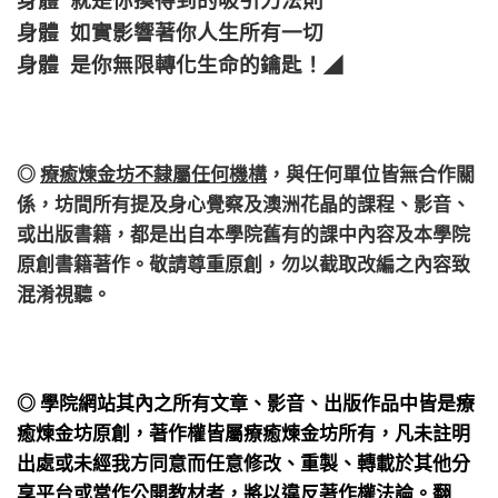
身體 如實影響著你人生所有一切
身體 是你無限轉化生命的鑰匙！
◢
◎
療癒煉金坊不隸屬任何機構
，
與任何單位皆無合作關
係，
坊間所有提及身心覺察及澳洲花晶的課程、影音、
或出版書籍，都是出自本學院舊有的課中內容及本學院
原創書籍著作。敬請尊重原創，勿以截取改編之內容致
混淆視聽。
◎ 學院網站其內之所有文章、影音、出版作品中皆是療
癒煉金坊原創，著作權皆屬療癒煉金坊所有，凡未註明
出處或未經我方同意而任意修改、重製、轉載於其他分
享平台或當作公開教材者，將以違反著作權法論。翻