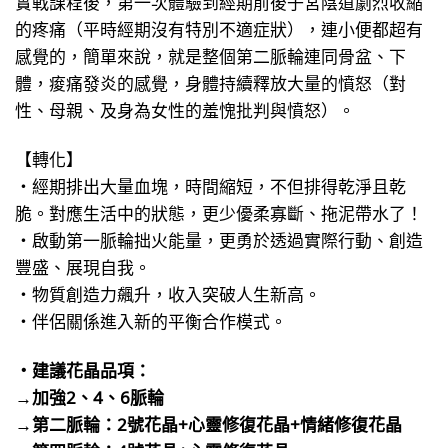
實戰課程後，第一次體驗到經期前後子宮陰道劇烈收縮
的疼痛（平時經期沒有特別不適症狀），連小便都超有
感覺的，簡單來說，就是整個第二脈輪連同骨盆、下
體，痠痛發炎的感覺，身體持續釋放大量的憤怒（對
性、母親、及身為女性的羞愧批判與憤怒）。
【轉化】
・經期排出大量血塊，時間縮短，不但排得乾淨且乾
脆。對應生活中的狀態，更少優柔寡斷、拖泥帶水了！
・啟動第一脈輪拙火能量，更勇於透過實際行動、創造
豐盛、展現自我。
・物質創造力飆升，收入突破人生新高。
・伴侶關係進入新的平衡合作模式。
・建議花晶品項：
→加強2、4、6脈輪
→第二脈輪：2號花晶+心靈修復花晶+情緒修復花晶