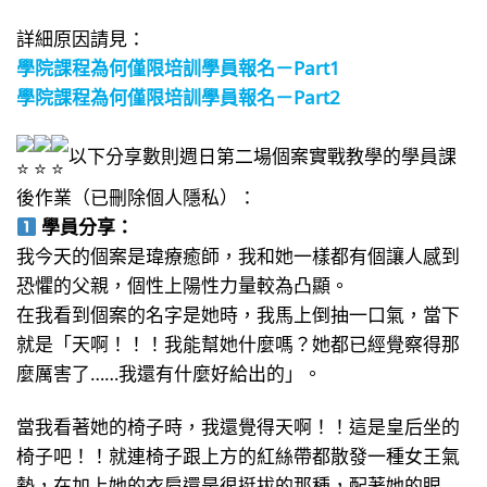
詳細原因請見：
學院課程為何僅限培訓學員報名－Part1
學院課程為何僅限培訓學員報名－Part2
以下分享數則週日第二場個案實戰教學的學員課
後作業（已刪除個人隱私）：
學員分享：
我今天的個案是瑋療癒師，我和她一樣都有個讓人感到
恐懼的父親，個性上陽性力量較為凸顯。
在我看到個案的名字是她時，我馬上倒抽一口氣，當下
就是「天啊！！！我能幫她什麼嗎？她都已經覺察得那
麼厲害了……我還有什麼好給出的」。
當我看著她的椅子時，我還覺得天啊！！這是皇后坐的
椅子吧！！就連椅子跟上方的紅絲帶都散發一種女王氣
勢，在加上她的衣肩還是很挺拔的那種，配著她的眼