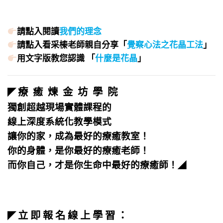
請點入閱讀
我們的理念
請點入看采榛老師親自分享「
覺察心法之花晶工法
」
用文字版教您認識 「
什麼是花晶
」
療 癒 煉 金 坊 學 院
◤
獨創超越現場實體課程的
線上深度系統化教學模式
讓你的家，成為最好的療癒教室！
你的身體，是你最好的療癒老師！
而你自己，才是你生命中最好的療癒師！
◢
立 即 報 名 線 上 學 習 ：
◤