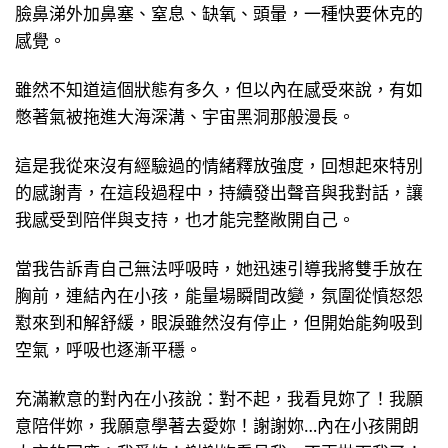
臉鼻涕外加鼻塞、窒息、缺氧、頭暈，一種快要休克的
感覺。
雖然不知道這個狀態有多久，但以內在感受來說，有如
憋著氣被拖進大海深溝、宇宙黑洞那般漫長。
這是我從來沒有經驗過的情緒釋放強度，回想起來特別
的感謝青，在這段過程中，持續發出聲音與我對話，讓
我感受到陪伴與支持，也才能完整敞開自己。
當我告訴青自己無法呼吸時，她迅速引導我將雙手放在
胸前，連結內在小孩，能量場瞬間改變，氛圍從憤怒怨
懟來到和解舒緩，眼淚雖然沒有停止，但開始能夠吸到
空氣，呼吸也逐漸平穩。
充滿歉意的對內在小孩說：對不起，我看見妳了！我願
意陪伴妳，我願意學著去愛妳！謝謝妳…內在小孩開朗