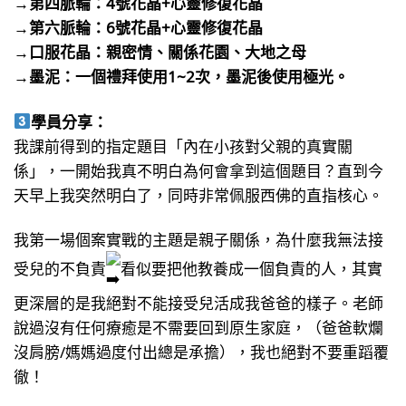
→第四脈輪：4號花晶+心靈修復花晶
→第六脈輪：6號花晶+心靈修復花晶
→口服花晶：親密情、關係花園、大地之母
→墨泥：一個禮拜使用1~2次，墨泥後使用極光。
學員分享：
我課前得到的指定題目「內在小孩對父親的真實關
係」，一開始我真不明白為何會拿到這個題目？直到今
天早上我突然明白了，同時非常佩服西佛的直指核心。
我第一場個案實戰的主題是親子關係，為什麼我無法接
受兒的不負責
看似要把他教養成一個負責的人，其實
更深層的是我絕對不能接受兒活成我爸爸的樣子。老師
說過沒有任何療癒是不需要回到原生家庭，（爸爸軟爛
沒肩膀/媽媽過度付出總是承擔），我也絕對不要重蹈覆
徹！