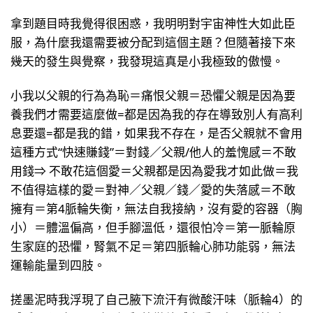
拿到題目時我覺得很困惑，我明明對宇宙神性大如此臣
服，為什麼我還需要被分配到這個主題？但隨著接下來
幾天的發生與覺察，我發現這真是小我極致的傲慢。
小我以父親的行為為恥＝痛恨父親＝恐懼父親是因為要
養我們才需要這麼做=都是因為我的存在導致別人有高利
息要還=都是我的錯，如果我不存在，是否父親就不會用
這種方式“快速賺錢”＝對錢／父親/他人的羞愧感＝不敢
用錢⇒ 不敢花這個愛＝父親都是因為愛我才如此做＝我
不值得這樣的愛＝對神／父親／錢／愛的失落感＝不敢
擁有＝第4脈輪失衡，無法自我接納，沒有愛的容器（胸
小）＝體溫偏高，但手腳溫低，還很怕冷＝第一脈輪原
生家庭的恐懼，腎氣不足＝第四脈輪心肺功能弱，無法
運輸能量到四肢。
搓墨泥時我浮現了自己腋下流汗有微酸汗味（脈輪4）的