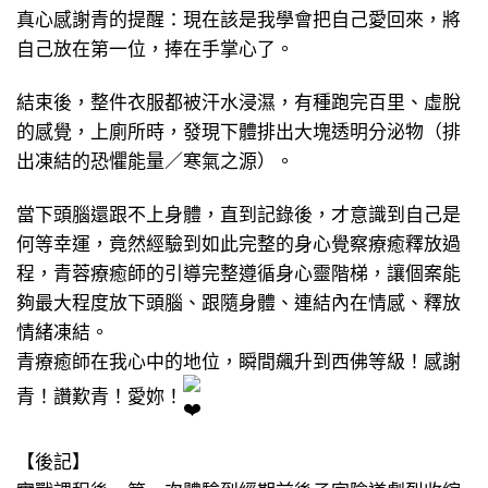
真心感謝青的提醒：現在該是我學會把自己愛回來，將
自己放在第一位，捧在手掌心了。
結束後，整件衣服都被汗水浸濕，有種跑完百里、虛脫
的感覺，上廁所時，發現下體排出大塊透明分泌物（排
出凍結的恐懼能量／寒氣之源）。
當下頭腦還跟不上身體，直到記錄後，才意識到自己是
何等幸運，竟然經驗到如此完整的身心覺察療癒釋放過
程，青蓉療癒師的引導完整遵循身心靈階梯，讓個案能
夠最大程度放下頭腦、跟隨身體、連結內在情感、釋放
情緒凍結。
青療癒師在我心中的地位，瞬間飆升到西佛等級！感謝
青！讚歎青！愛妳！
【後記】