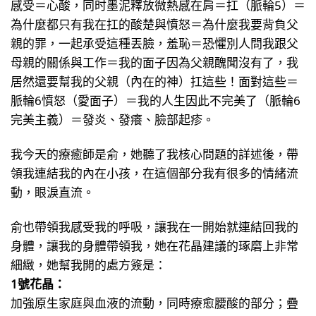
感受＝心酸，同时墨泥釋放微熱感在肩＝扛（脈輪5）＝
為什麼都只有我在扛的酸楚與憤怒＝為什麼我要背負父
親的罪，一起承受這種丟臉，羞恥＝恐懼別人問我跟父
母親的關係與工作＝我的面子因為父親醜聞沒有了，我
居然還要幫我的父親（內在的神）扛這些！面對這些＝
脈輪6憤怒（愛面子）＝我的人生因此不完美了（脈輪6
完美主義）＝發炎、發癢、臉部起疹。
我今天的療癒師是俞，她聽了我核心問題的詳述後，帶
領我連結我的內在小孩，在這個部分我有很多的情緒流
動，眼淚直流。
俞也帶領我感受我的呼吸，讓我在一開始就連結回我的
身體，讓我的身體帶領我，她在花晶建議的琢磨上非常
細緻，她幫我開的處方簽是：
1號花晶：
加強原生家庭與血液的流動，同時療愈腰酸的部分；疊