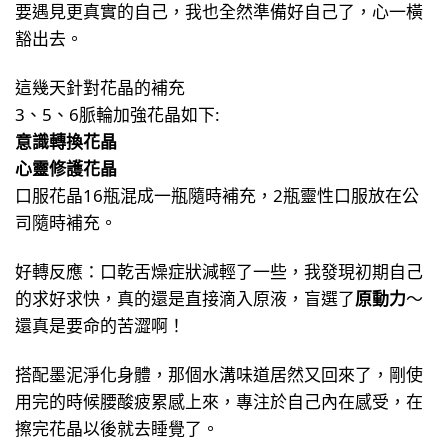
要遇見更真實的自己，我也全然準備好自己了，心一橫
豁出去。
這幾天針對花晶的補充
3、5、6脈輪加強花晶如下:
意識轉換花晶
心靈修護花晶
口服花晶16瓶混成一瓶隨時補充，2瓶靈性口服放在公
司隨時補充。
好轉反應：口乾舌燥症狀減輕了一些，我發現初期自己
的求好求快，真的還是直接滴入原液，盲選了
原動力
～
還真是要命的苦澀啊！
搭配墨泥淨化身體，那個水溝味道居然又回來了，剛使
用完的時候腰酸疲累感上來，專注於自己內在感受，在
擦完花晶以後就去睡覺了。