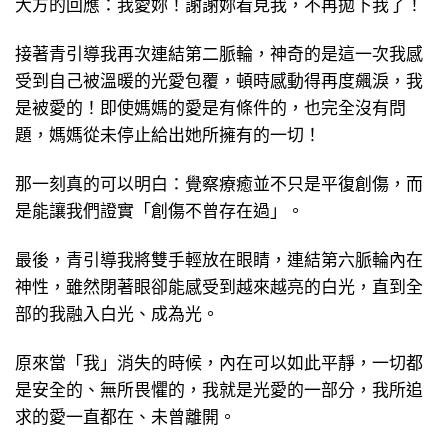
大方的回應：我愛妳！謝謝妳看見我，不再拋下我了！
接著青引導我再次連結第二脈輪，神奇的是這一次我感
受到自己被溫暖的光愛包覆，頓時感動得再度飆淚，我
是被愛的！即使媽媽的愛是有條件的，也完全沒有問
題，媽媽從未停止給出她所擁有的一切！
那一刻真的可以明白：覺察療癒並不只是平復創傷，而
是能讓我們證實「創傷不曾存在過」。
最後，青引導我將雙手輕放在眼睛，連結第六脈輪內在
神性，雖然閉著眼卻能感受到越來越亮的白光，直到全
部的我融入白光、成為光。
原來當「我」消失的時候，內在可以如此平靜，一切都
是安全的、無所畏懼的，我就是光愛的一部分，我所追
求的愛一直都在、未曾離開。