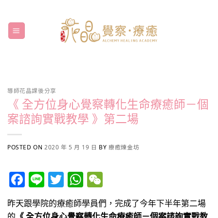
Skip
to
content
導師花晶課後分享
《 全方位身心覺察轉化生命療癒師－個
案諮詢實戰教學 》第二場
POSTED ON
2020 年 5 月 19 日
BY
療癒煉金坊
Facebook
Line
Twitter
WhatsApp
WeChat
昨天跟學院的療癒師學員們，完成了今年下半年第二場
的
《 全方位身心覺察轉化生命療癒師－個案諮詢實戰教