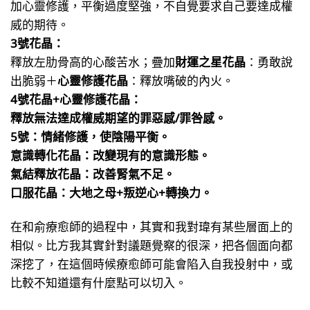
加心靈修護，平衡過度堅強，不自覺要求自己要達成權
威的期待。
3號花晶：
釋放左肋骨高的心酸苦水；疊加
財運之星
花
晶
：勇敢說
出脆弱＋
心靈修護花晶
：釋放嘴破的內火。
4號花晶+心靈修護花晶：
釋放無法達成權威期望的罪惡感/罪咎感。
5號：情緒修護，使陰陽平衡。
意識轉化花晶：改變現有的意識形態。
氣結釋放花晶：改善腎氣不足。
口服花晶：大地之母+叛逆心+轉換力。
在和俞療愈師的過程中，其實和我對瑋有某些層面上的
相似。比方我其實針對議題覺察的很深，把各個面向都
深挖了，在這個時候療愈師可能會陷入自我投射中，或
比較不知道還有什麼點可以切入。