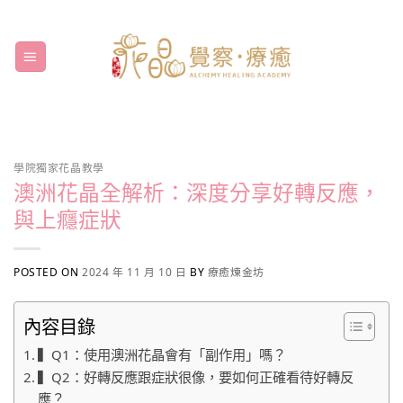
Skip
to
content
學院獨家花晶教學
澳洲花晶全解析：深度分享好轉反應，
與上癮症狀
POSTED ON
2024 年 11 月 10 日
BY
療癒煉金坊
內容目錄
▍Q1：使用澳洲花晶會有「副作用」嗎？
▍Q2：好轉反應跟症狀很像，要如何正確看待好轉反
應？