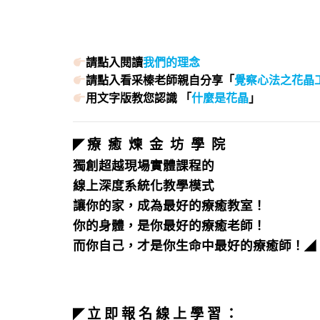
請點入閱讀
我們的理念
請點入看采榛老師親自分享「
覺察心法之花晶
用文字版教您認識 「
什麼是花晶
」
療 癒 煉 金 坊 學 院
◤
獨創超越現場實體課程的
線上深度系統化教學模式
讓你的家，成為最好的療癒教室！
你的身體，是你最好的療癒老師！
而你自己，才是你生命中最好的療癒師！
◢
立 即 報 名 線 上 學 習 ：
◤