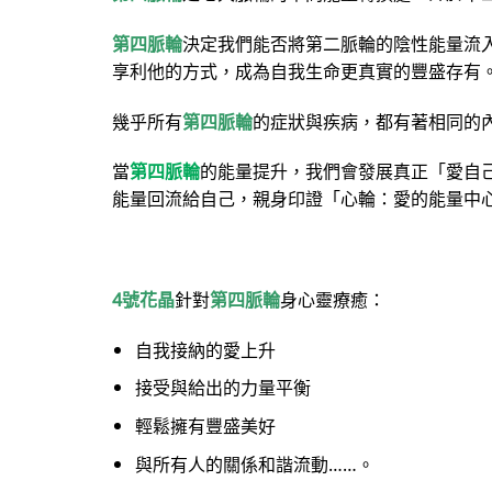
第四脈輪
決定我們能否將第二脈輪的陰性能量流
享利他的方式，成為自我生命更真實的豐盛存有
幾乎所有
第四脈輪
的症狀與疾病，都有著相同的
當
第四脈輪
的能量提升，我們會發展真正「愛自
能量回流給自己，親身印證「心輪：愛的能量中
4號花晶
針對
第四脈輪
身心靈療癒：
自我接納的愛上升
接受與給出的力量平衡
輕鬆擁有豐盛美好
與所有人的關係和諧流動……。