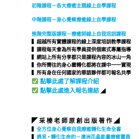
初階課程－各大療癒主題線上自學課程
中階課程－身心覺察療癒線上自學課程
進階完整版課程－療癒師線上自我培訓課程
▍超越所有實體課程的線上深度培訓教學課程​
▍課程每天會為所有學員提供個案式專屬指導​
▍網站上所有分享都只是課程內容的冰山一角​
▍你所嚮往的身心靈轉化都將在課中一一實現​
▍所有身在任何國家的華語夥伴都可報名共學​
點擊此處了解課程介紹
點擊此處進入報名連結
◢
◤ 采 榛 老 師 原 創 出 版 著 作 ◢
▍
全方位身心覺察自我療癒轉化生命全書
▍
遇見 • 轉化生命的－澳洲花晶能量療癒寶典