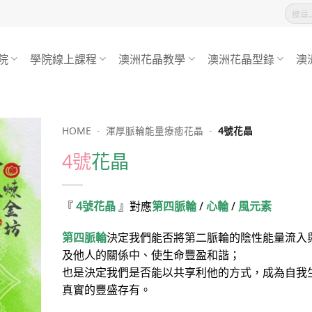
搜
尋
關
鍵
字:
院
學院線上課程
澳洲花晶教學
澳洲花晶型錄
澳
HOME
-
渾厚脈輪能量療癒花晶
-
4號花晶
4號
花晶
『
4號花晶
』對應
第四脈輪
/
心
輪
/
風元素
第四脈輪
決定我們能否將第二脈輪的陰性能量流入
及他人的關係中、使生命豐盈和諧；
也是決定我們是否能以共享利他的方式，成為自我
真實的豐盛存有。