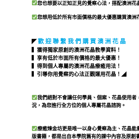
您也想要以正知正見的覺察心法，搭配澳洲花
您想用低於所有市面價格的最大優惠購買澳洲
歡 迎 聯 繫 我 們 購 買 澳 洲 花 晶
◤
▍獲得獨家原創的澳洲花晶教學資料！
▍享有低於市面所有價格的最大優惠！
▍得到個人專屬的澳洲花晶療癒用法！
▍引導你用覺察的心法正觀運用花晶！
◢
我們絕對不會讓任何學員、個案、花晶使用者
況，為您進行全方位的個人專屬花晶諮詢。
療癒煉金坊更是唯一以身心覺察為主、花晶能
版書籍，都是出自本學院舊有的課中內容及原創