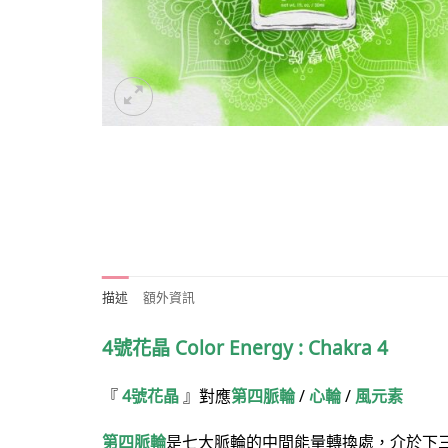
描述
額外資訊
4號花晶
Color Energy : Chakra 4
『
4號花晶
』對應
第四脈輪
/
心
輪
/
風元素
第四脈輪
是七大脈輪的中間能量轉換處，介於下