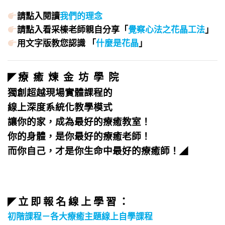
請點入閱讀
我們的理念
請點入看采榛老師親自分享「
覺察心法之花晶工法
」
用文字版教您認識 「
什麼是花晶
」
療 癒 煉 金 坊 學 院
◤
獨創超越現場實體課程的
線上深度系統化教學模式
讓你的家，成為最好的療癒教室！
你的身體，是你最好的療癒老師！
而你自己，才是你生命中最好的療癒師！
◢
立 即 報 名 線 上 學 習 ：
◤
初階課程－各大療癒主題線上自學課程