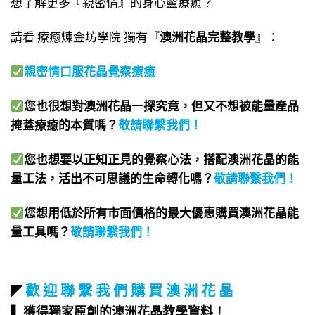
想了解更多『親密情』的身心靈療癒？
請看 療癒煉金坊學院 獨有『
澳洲花晶完整教學
』：
親密情口服花晶覺察療癒
您也很想對澳洲花晶一探究竟，但又不想被能量產品
掩蓋療癒的本質嗎？
敬請聯繫我們
！
您也想要以正知正見的覺察心法，搭配澳洲花晶的能
量工法，活出不可思議的生命轉化嗎？
敬請聯繫我們
！
您想用低於所有市面價格的最大優惠購買澳洲花晶能
量工具嗎？
敬請聯繫我們
！
歡 迎 聯 繫 我 們 購 買 澳 洲 花 晶
◤
▍獲得獨家原創的澳洲花晶教學資料！