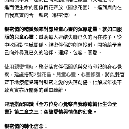
進而使生命的關係百花齊放（關係花園）、達到與內在
自我真實的合一親密（親密情）。
親密情的精微頻率對應兒童心靈的渾厚能量，就如口服
版的兒童心靈：
幫助每人連結失聯已久的內在孩子，從
中收回對情感關係、親密伴侶的創傷投射，開始給予自
己向外尋覓已久的陪伴、理解、包容、關愛。
使用
親密情
時，務必落實伴侶關係與兒時印記的身心覺
察，建議搭配
2號花晶
、
兒童心靈
、
心靈修護
，將能雙管
齊下地療癒兒時對親密之愛的失落創傷，化解成年後不
敢真實靠近關係的孤單疏離。
建議
搭配閱讀《全方位身心覺察自我療癒轉化生命全
書》第二章之三：突破愛情與情傷的幻象。
親密情的轉化信念：