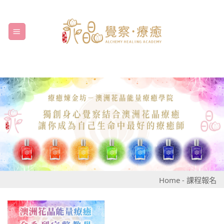
Skip
to
content
Home
-
課程報名