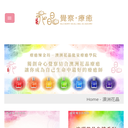
Skip
to
content
Home
-
澳洲花晶