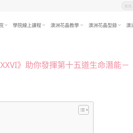
搜
尋
關
鍵
字:
院
學院線上課程
澳洲花晶教學
澳洲花晶型錄
澳
XXVI》助你發揮第十五道生命潛能－