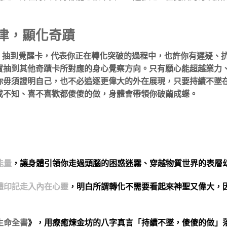
津，顯化奇蹟
，抽到覺醒卡，代表你正在轉化突破的過程中，也許你有遲疑、
實抽到其他奇蹟卡所對應的身心覺察方向。只有願心能超越業力
你毋須證明自己，也不必追逐更偉大的外在展現，只要持續不墜
或不知、喜不喜歡都傻傻的做，身體會帶領你破繭成蝶。
能量
，讓身體引領你走過頭腦的困惑迷霧、穿越物質世界的表層
體印記走入內在心靈
，明白所謂轉化不需要看起來神聖又偉大，
生命全書
》，用療癒煉金坊的八字真言「持續不墜，傻傻的做」