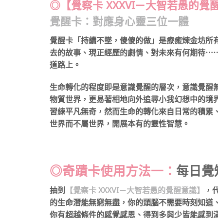
◎
【覺察卡 XXXVI－大智若愚的覺
覺醒卡：對應身心靈三位一體
覺醒卡「持續不墜，傻傻的做」是療癒煉金坊所
去的故事、現正經歷的劇情、對未來有何期待⋯
道路上。
生命轉化的程度即是意識覺醒的層次，意識覺醒
物質世界，更易著相地向外追尋小我幻想中的境
習練平凡無奇，然而生命的轉化來自日常的積累
世界而不屬世界，開展本有的靈性智慧。
◎奇蹟卡使用方法一：
每日覺
抽到
【覺察卡 XXXVI－大智若愚的覺醒意識】
，
的生命潛能無窮無盡，你的頭腦不需要時刻知道
你有超越條件的感覺感恩、得到多與少皆能感到