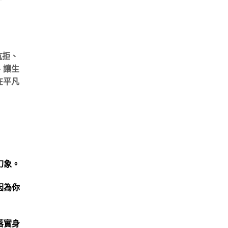
抗拒、
、讓生
在平凡
幻象。
因為你
落實身