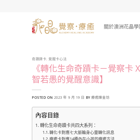
Skip
to
content
關於澳洲花晶學
奇蹟牌卡
,
覺醒卡心法
《轉化生命奇蹟卡－覺察卡 X
智若愚的覺醒意識】
POSTED ON
2023 年 9 月 19 日
BY
療癒煉金坊
內容目錄
轉化生命奇蹟卡共四大系列：
轉化卡對應七大脈輪身心靈轉化訊息
療癒卡對應14種內在小孩的療癒方法