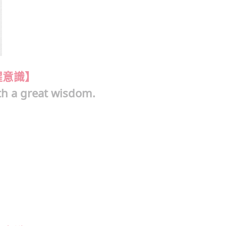
醒意識】
h a great wisdom.