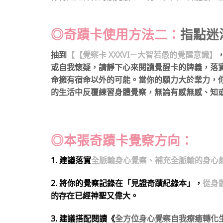
⠀
◎奇蹟卡
使用方法二：
指點迷
抽到
【【覺察卡 XXXVI－大智若愚的覺醒意識】
或自我懷疑，請靜下心來閱讀覺醒卡的牌義，落
命擁有宿命以外的可能。當你的願力大於業力，
的生活中反覆練習身體覺察，無論有感無感、知
◎本張奇蹟卡覺察方向：
1. 建議落實
全脈輪身心覺察、補充全脈輪的身心
2. 將你的覺察記錄在「見證奇蹟紀錄本」，
從身
的存在已經神聖又偉大。
3. 建議搭配閱讀《
全方位身心覺察自我療癒轉化