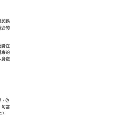
想起過
整合的
因身在
覺察的
人身處
醒，你
，每當
化。