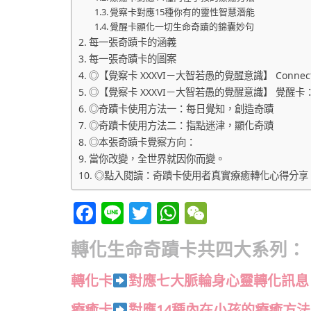
覺察卡對應15種你有的靈性智慧潛能
覺醒卡顯化一切生命奇蹟的錦囊妙句​
每一張奇蹟卡的涵義
每一張奇蹟卡的圖案
◎【覺察卡 XXXVI－大智若愚的覺醒意識】 Connect the bo
◎【覺察卡 XXXVI－大智若愚的覺醒意識】 覺醒
◎奇蹟卡使用方法一：每日覺知，創造奇蹟
◎奇蹟卡使用方法二：指點迷津，顯化奇蹟
◎本張奇蹟卡覺察方向：
當你改變，全世界就因你而變。
◎點入閱讀：奇蹟卡使用者真實療癒轉化心得分享
Facebook
Line
Twitter
WhatsApp
WeChat
轉化生命奇蹟卡共四大系列：
轉化卡
對應七大脈輪身心靈轉化訊息
療癒卡
對應14種內在小孩的療癒方法