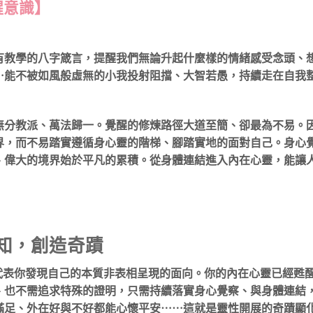
醒意識】
有教學的八字箴言，提醒我們無論升起什麼樣的情緒感受念頭、
⋯能不被如風般虛無的小我投射阻擋、大智若愚，持續走在自我
無分教派、萬法歸一。覺醒的修煉路徑大道至簡、卻最為不易。
界，而不易踏實遵循身心靈的階梯、腳踏實地的面對自己。身心
、偉大的境界始於平凡的累積。從身體連結進入內在心靈，能讓
知，創造奇蹟
代表你發現自己的本質非表相呈現的面向。你的內在心靈已經甦
、也不需追求特殊的證明，只需持續落實身心覺察、與身體連結
滿足、外在好與不好都能心懷平安⋯⋯這就是靈性開展的奇蹟顯