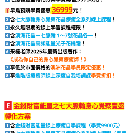
36999
元
早鳥
預購學費優惠
！
含
七大脈輪身心覺察花晶療癒全系列線上課程
！
永久無限期的線上學習課程權限！
含
澳洲花晶－七脈輪 1～7號花晶各一
！
含
澳洲花晶高頻能量光子花鑰霜
！
采榛老師2025年最新出版著作：
《成為你自己的身心覺察療癒師！》
享低於市面價格的
澳洲花晶學員限定優惠！
享
進階版療癒師
線上深度自我培訓課
學費折扣！
E
金錢財富能量之七大脈輪身心覺察豐盛
轉化方案
含
金錢財富能量線上療癒自學課程（學費9900元）