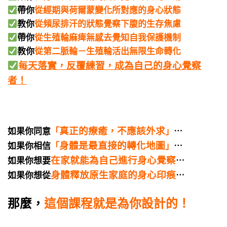
帶你
從經期與荷爾蒙變化所對應的身心狀態
教你
從頻尿排汗的狀態覺察下腹的生存焦慮
帶你
從生殖輪麻痺無感去覺知自我保護機制
教你
從第二脈輪－生殖輪活出無限生命轉化
每天落實，反覆練習，成為自己的身心覺察
者！
真正的療癒，不應該外求
如果你同意
「
」
⋯
身體是最直接的轉化地圖
如果你相信
「
」
⋯
在家就能為自己進行身心覺察
如果你想要
⋯
身體釋放原生家庭的身心印痕
如果你想從
⋯
那麼，
這個課程就是為你設計的！