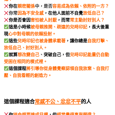
你
在
親密關係
中，是否
容易成為依賴、依附的一方？
你
常
因為不安全感
，在他人面前不自覺
放低自己？
你是否會因
害怕被人討厭
，而常
常主動討好別人？
這是小時候
被母親推開、疏遠的兒時印記
，長大後重
現
心中對母親的依賴投射。
這些
兒時印記也被身體承載著
，讓你
總是
自我打擊、
放低自己、討好別人。
就算
想改變自己
、
突破自己，但
兒時印記能量仍自動
受困在相同的模式裡。
這個課程
將引導你從身體覺察認領自我放棄、自我打
壓、自我看輕的創造力
。
這個課程適合
常感不公、忿忿不平
的人
你
拼命想要達成目標
，但
經常覺得事與願違？