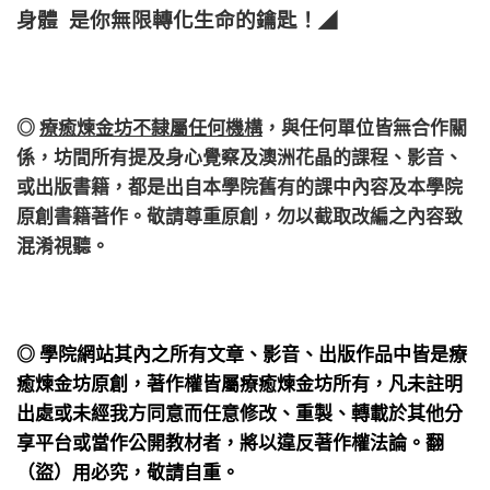
身體 是你無限轉化生命的鑰匙！
◢
◎
療癒煉金坊不隸屬任何機構
，
與任何單位皆無合作關
係，
坊間所有提及身心覺察及澳洲花晶的課程、影音、
或出版書籍，都是出自本學院舊有的課中內容及本學院
原創書籍著作。敬請尊重原創，勿以截取改編之內容致
混淆視聽。
◎ 學院網站其內之所有文章、影音、出版作品中皆是療
癒煉金坊原創，著作權皆屬療癒煉金坊所有，凡未註明
出處或未經我方同意而任意修改、重製、轉載於其他分
享平台或當作公開教材者，將以違反著作權法論。翻
（盜）用必究，敬請自重。