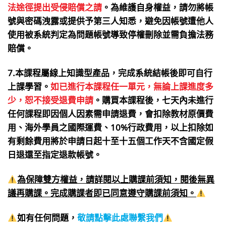
法途徑提出受侵賠償之請
。為維護自身權益，請勿將帳
號與密碼洩露或提供予第三人知悉，避免因帳號遭他人
使用被系統判定為問題帳號導致停權刪除並需負擔法務
賠償。
7.本課程屬線上知識型產品，完成系統結帳後即可自行
上課學習。
如已進行本課程任一單元，無論上課進度多
少，恕不接受退費申請
。購買本課程後，七天內未進行
任何課程即因個人因素需申請退費，會扣除教材原價費
用、海外學員之國際運費、10%行政費用，以上扣除如
有剩餘費用將於申請日起十至十五個工作天不含國定假
日退還至指定退款帳號。
為保障雙方權益，請詳閱以上購課前須知，閱後無異
議再購課。完成購課者即已同意遵守購課前須知。
如有任何問題，
敬請點擊此處聯繫我們