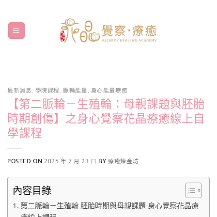
Skip
to
content
最新消息
,
學院課程
,
脈輪能量
,
身心能量療癒
【第二脈輪－生殖輪：母親課題與胚胎
時期創傷】之身心覺察花晶療癒線上自
學課程
POSTED ON
2025 年 7 月 23 日
BY
療癒煉金坊
內容目錄
第二脈輪－生殖輪 胚胎時期與母親課題 身心覺察花晶療
癒線上課程