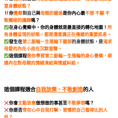
意身體狀態？
你
覺察
到
自己
與
母親的關係
是你內心最
不想 不願 不
敢觸碰的議題
嗎？
在身心覺察中，你的身體就是最直接的轉化地圖！
所
有身體呈現的狀態，都是潛意識正在傳遞的重要訊息。
發生在
第二脈輪－生殖輪下腹部
的身體狀態
，是
渴求
母愛的內在小孩在沉默發聲。
這個課程
教你學習第二脈輪－生殖輪的身心覺察，疏
通內在對母親的情緒凍結與情感糾結。
這個課程適合
自我放棄、不敢創造
的人
你會
主動放棄
做想做的事甚至
不敢夢想
嗎？
你是否
常在心中自我打擊、習慣把自己看得比別人
低？