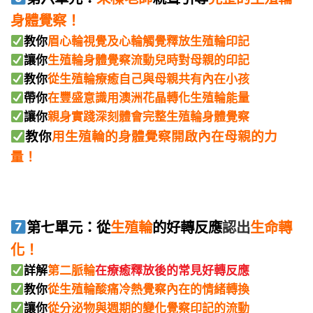
身體覺察！
教你
眉心輪視覺及心輪觸覺釋放生殖輪印記
讓你
生殖輪身體覺察流動兒時對母親的印記
教你
從生殖輪療癒自己與母親共有內在小孩
帶你
在豐盛意識用澳洲花晶轉化生殖輪能量
讓你
親身實踐深刻體會完整生殖輪身體覺察
教你
用生殖輪的身體覺察開啟內在母親的力
量！
第七單元：從
生殖輪
的好轉反應
認出
生命轉
化！
詳解
第二脈輪
在療癒釋放後的常見好轉反應
教你
從生殖輪酸痛冷熱覺察內在的情緒轉換
讓你
從分泌物與週期的變化覺察印記的流動