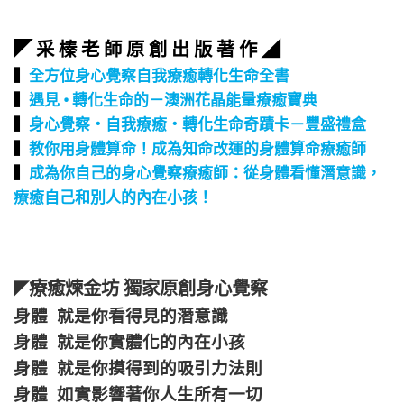
◤ 采 榛 老 師 原 創 出 版 著 作 ◢
▍
全方位身心覺察自我療癒轉化生命全書
▍
遇見 • 轉化生命的－澳洲花晶能量療癒寶典
▍
身心覺察‧自我療癒‧轉化生命奇蹟卡－豐盛禮盒
▍
教你用身體算命！成為知命改運的身體算命療癒師
▍
成為你自己的身心覺察療癒師：從身體看懂潛意識，
療癒自己和別人的內在小孩！
療癒煉金坊 獨家原創身心覺察
◤
身體 就是你看得見的潛意識
身體 就是你實體化的內在小孩
身體 就是你摸得到的吸引力法則
身體 如實影響著你人生所有一切