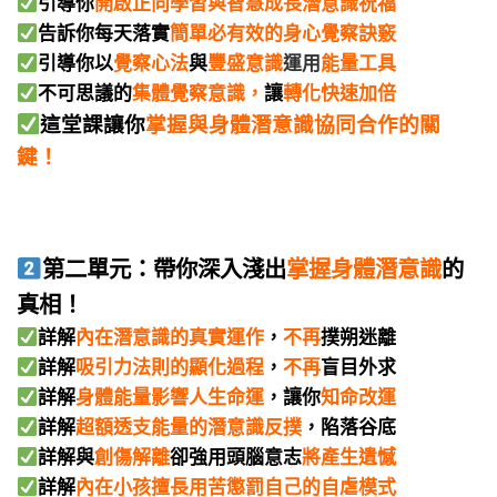
引導你
開啟正向學習與智慧成長
潛意識祝福
告訴你每天落實
簡單必有效的身心覺察訣竅
引導你以
覺察心法
與
豐盛意識
運用
能量工具
不可思議的
集體覺察意識
，
讓
轉化快速加倍
這堂課讓你
掌握與身體潛意識協同合作的關
鍵！
第二單元：帶你深入淺出
掌握身體潛意識
的
真相！
詳解
內在潛意識的真實運作
，
不再
撲朔迷離
詳解
吸引力法則的顯化過程
，
不再
盲目外求
詳解
身體能量影響人生命運
，讓你
知命改運
詳解
超額透支能量的潛意識反撲
，陷落谷底
詳解與
創傷解離
卻強用頭腦意志
將產生遺憾
詳解
內在小孩擅長用苦懲罰自己
的
自虐模式