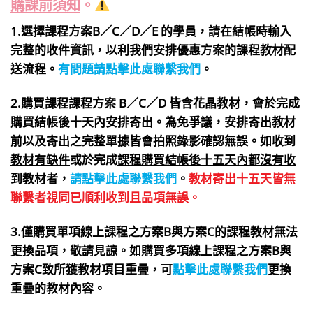
購課前須知
。
1.選擇課程方案B／C／D／E 的學員，請在結帳時輸入
完整的收件資訊，以利我們安排優惠方案的課程教材配
送流程。
有問題請點擊此處聯繫我們
。
2.購買課程課程方案 B／C／D 皆含花晶教材，會於完成
購買結帳後十天內安排寄出。為免爭議，安排寄出教材
前以及寄出之完整單據皆會拍照錄影確認無誤。如收到
教材有缺件
或於完成
課程購買結帳後十五天內都沒有收
到教材
者，
請點擊此處聯繫我們
。
教材寄出十五天皆無
聯繫者視同已順利收到且品項無誤。
3.僅購買單項線上課程之方案B與方案C的課程教材無法
更換品項，敬請見諒。如購買多項線上課程之方案B與
方案C致所獲教材項目重疊，
可
點擊此處聯繫我們
更換
重疊的教材內容。