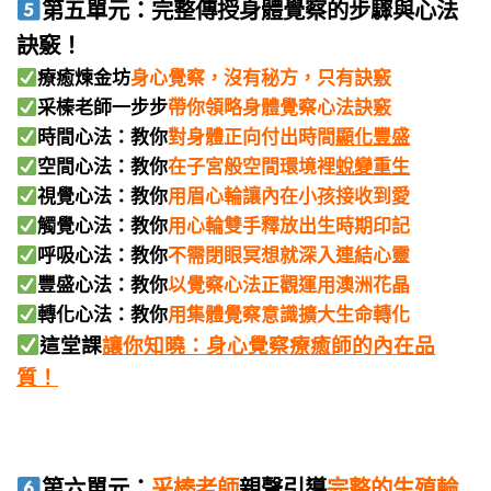
第五單元：完整傳授身體覺察的步驟與心法
訣竅！
療癒煉金坊
身心覺察，沒有秘方，只有訣竅
采榛老師一步步
帶你領略身體覺察心法訣竅
時間心法：教你
對身體正向付出時間
顯化豐盛
空間心法：教你
在子宮般空間環境裡
蛻變重生
視覺心法：教你
用眉心輪讓內在小孩接收到愛
觸覺心法：教你
用心輪雙手釋放出生時期印記
呼吸心法：教你
不需閉眼冥想就深入連結心靈
豐盛心法：教你
以覺察心法正觀運用澳洲花晶
轉化心法：教你
用集體覺察意識擴大生命轉化
這堂課
讓你知曉：身心覺察療癒師的內在品
質！
第六單元：
采榛老師
親聲引導
完整的生殖輪