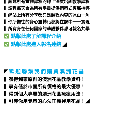
▍超越所有實體課程的線上深度培訓教學課程​
▍課程每天會為所有學員提供個案式專屬指導​
▍網站上所有分享都只是課程內容的冰山一角​
▍你所嚮往的身心靈轉化都將在課中一一實現​
▍所有身在任何國家的華語夥伴都可報名共學​
點擊此處了解課程介紹
點擊此處進入報名連結
◢
歡 迎 聯 繫 我 們 購 買 澳 洲 花 晶
◤
▍獲得獨家原創的澳洲花晶教學資料！
▍享有低於市面所有價格的最大優惠！
▍得到個人專屬的澳洲花晶療癒用法！
▍引導你用覺察的心法正觀運用花晶！
◢