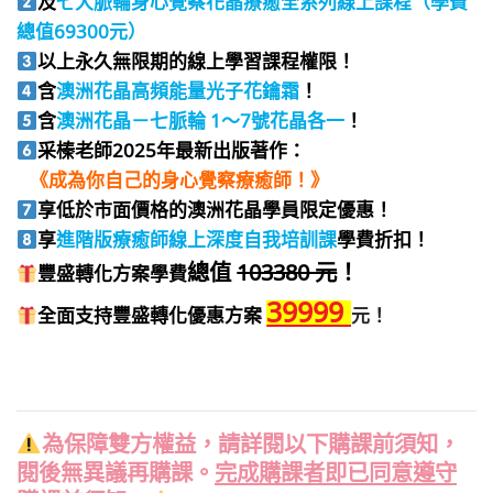
及
七大脈輪身心覺察花晶療癒全系列線上課程（學費
總值
69300
元）
以上永久無限期的線上學習課程權限！
含
澳洲花晶高頻能量光子花鑰霜
！
含
澳洲花晶－七脈輪 1～7號花晶各一
！
采榛老師2025年最新出版著作：
《成為你自己的身心覺察療癒師！》
享低於市面價格的澳洲花晶學員限定優惠！
享
進階版療癒師
線上深度自我培訓課
學費折扣！
總值
103380 元
！
豐盛轉化方案學費
39999
全面支持豐盛轉化優惠方案
元！
為保障雙方權益，請詳閱以下購課前須知，
閱後無異議再購課。
完成購課者即已同意遵守