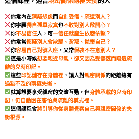
這個課程，適合
親密關係兩極失衡
的人
你常內在
猜疑想像
而
自創受傷、疏遠別人？
你寧願
獨自孤單寂寞
也
不敢對別人敞開心？
你
不易信任
人，可
一信任就產生依戀依賴？
你
常常
懷疑別人會欺騙、背叛、拋棄自己？
你
容易自己對號入座
，又常
假裝不在意別人？
這是小時候
想要親近母親，卻又因為受傷感而疏遠疏
離的兒時印記。
這些
印記儲存在身體裡
，讓人對
親密關係
的距離總有
過猶不及的兩極失衡。
就算想要享受親密的交流互動，但
身體承載的兒時印
記，仍自動困在害怕與疏離的模式裡。
這個課程會
將引導你從身體覺察自己與親密關係的失
衡根源。