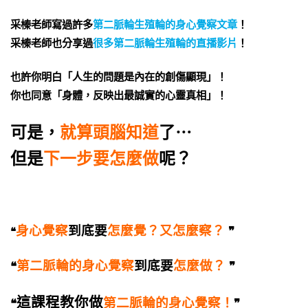
采榛老師寫過許多
第二脈輪生殖輪的身心覺察文章
！
采榛老師也分享過
很多第二脈輪生殖輪的直播影片
！
也許你明白
「人生的問題是內在的創傷顯現」！
你也同意
「身體，反映出最誠實的心靈真相」！
可是，
就算頭腦知道
了⋯
但是
下一步要怎麼做
呢？
身心覺察
到底要
怎麼覺？又怎麼察？
❞
❝
第二脈輪的身心覺察
到底要
怎麼做？
❝
❞
這課程教你做
第二脈輪的身心覺察！
❝
❞