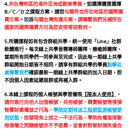
4.
非台灣地區的海外亞洲或歐美學員
，如選擇購買選擇
B／C／D 之課程方案，請您
勾選符合所在地區的國際運
費方案
。
如誤
勾選台灣免運方案，請聯繫我們另補所在
國家的國際運費方可為您安排寄送教材。
5.所購課程如有包含群組共學，統一使用「Line」社群
軟體進行。每次線上共學皆需導師團隊、療癒師團隊、
當期所有同學們一同參與至完成，因此每一期線上共學
群組開始日期皆不相同，請享有群組共學的學員
點擊此
處聯繫我們
確認最新一期線上共學群組的加入日期，恕
不因個人因素延遲退群或再補入群。
6.本線上課程的個人帳號與學習權限
【限本人使用】
，
請勿進行向他人出借帳號、共用帳號、轉賣帳號等侵損
智慧財產權益之行為，
學院定期特派工程師監測帳號使
用狀態
，如發現有上述之一不法行為，學院有權直接刪
除侵權之問題帳號亦不予退費，並會針對智財損失循合