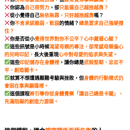
你認為
自己很努力
，卻
只能逼自己越挫越勇？
從小覺得自己
無依無靠，只好越挫越勇
嗎？
你
不肯承認脆弱、軟弱
的情緒？
總是要求自己強硬撐
住？
你是否從小
覺得世界對你不公平？心中藏著心酸？
這些訊號是小時候
渴望母親的專注，卻常感母親偏心
的兒時印記，
長大後重現
心中對母愛的追求與失望。
這些
印記
儲存在身體裡
，讓你總是
武裝堅韌、忿忿不
平、創造關卡。
就算不想遭遇艱難考驗與挫敗，但
身體的行動模式仍
會困在事與願違裡。
這個課程
將引導你從身體覺察「讓自己總是卡關」、
充滿阻礙的創造力源頭。