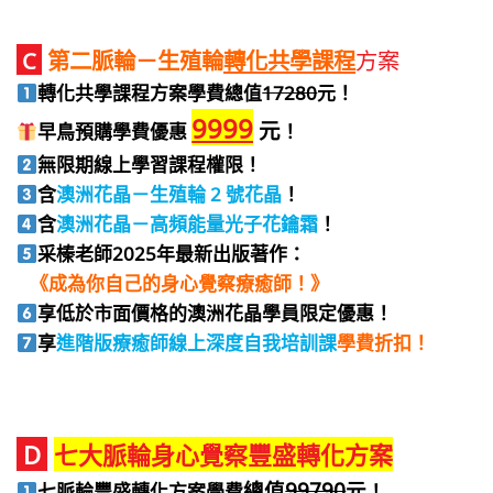
C
第二脈輪－生殖輪
轉化共學課程
方案
轉化共學課程方案學費總值
17280
元！
9999
元
早鳥預購學費優惠
！
無限期線上學習課程權限！
含
澳洲花晶－生殖輪 2 號花晶
！
含
澳洲花晶－高頻能量光子花鑰霜
！
采榛老師2025年最新出版著作：
《成為你自己的身心覺察療癒師！》
享低於市面價格的澳洲花晶學員限定優惠！
享
進階版療癒師
線上深度自我培訓課
學費折扣！
D
七大脈輪身心覺察豐盛轉化方案
總值
99790
元
七脈輪豐盛轉化方案學費
！