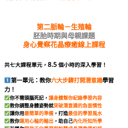
第二脈輪－生殖輪
胚胎時期與母親課題
身心覺察花晶療癒線上課程
8.5
共七大課程單元，
個小時的深入學習！
第一單元：教你
六大步驟打開潛意識
學習
力！
你不需頭腦死記，
讓身體幫你紀錄學習內容
教你調整身體姿勢就
突破潛意識的負面慣性
讓你用
最簡單的準備
，打造
最佳的學習風水
教你
運用心輪的輸出
，助自己
內化所知所學