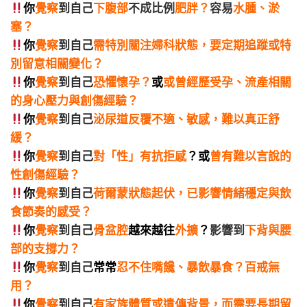
你
覺察
到
自己
下腹部
不成比例
肥胖？
容易
水腫、淤
塞？
你
覺察
到
自己
需特別關注婦科狀態，要定期追蹤或特
別留意相關變化？
你
覺察
到
自己
恐懼懷孕？
或
或曾經歷受孕、流產相關
的身心壓力與創傷經驗？
你
覺察
到
自己
泌尿道反覆不適、敏感，難以真正舒
緩？
你
覺察
到
自己
對「性」有抗拒感
？或
曾有難以言說的
性創傷經驗？
你
覺察
到
自己
荷爾蒙狀態起伏，已影響情緒穩定與飲
食節奏的感受？
你
覺察
到
自己
骨盆腔
越來越往
外擴
？
影響到
下背與腰
部的支撐力？
你
覺察
到
自己
常常
忍不住嘴饞、暴飲暴食？百戒無
用？
你
覺察
到
自己
有家族體質或遺傳背景，而需要長期留