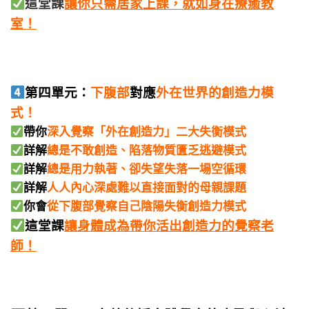
這堂課
讓你只需居家上課，就如身在療癒教
室！
第四單元：
下腹部
對應
外在世界的創造力模
式！
帶你
深入覺察「外在創造力」二大失衡模式
詳解
總是不敢創造、陷落物質匱乏逃避模式
詳解
總是用力執著、卻失望失落一場空循環
詳解
人人內心深處難以直接面對的母親課題
你會
從下腹部覺察自己陰陽失衡創造力模式
這堂課
讓身體成為帶你活出創造力的覺察老
師！