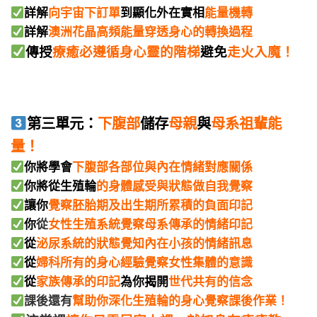
詳解
向宇宙下訂單
到顯化外在實相
能量機轉
詳解
澳洲花晶高頻能量穿透身心的轉換過程
傳授
療癒必遵循身心靈的階梯
避免
走火入魔！
第三單元：
下腹部
儲存
母親
與
母系祖輩能
量！
你將學會
下腹部各部位與內在情緒對應關係
你將從生殖輪
的身體感受與狀態做自我覺察
讓你
覺察胚胎期及出生期所累積的負面印記
你
從
女性生殖系統覺察母系傳承的情緒印記
從
泌尿系統的狀態覺知內在小孩的情緒訊息
從
婦科所有的身心經驗
覺察
女性集體的意識
從
家族傳承的印記
為你揭開
世代共有的信念
課後還有
幫助你深化生殖輪的身心覺察課後作業！