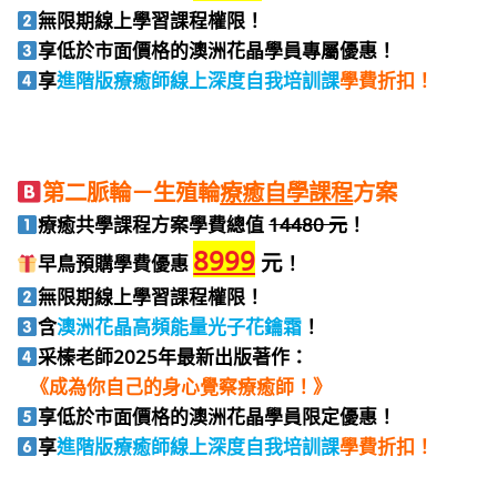
無限期線上學習課程權限！
享低於市面價格的澳洲花晶學員專屬優惠！
享
進階版療癒師
線上深度自我培訓課
學費折扣！
第二脈輪－生殖輪
療癒自學課程
方案
療癒共學課程方案學費總值
14480 元
！
8999
元
早鳥預購學費優惠
！
無限期線上學習課程權限！
含
澳洲花晶高頻能量光子花鑰霜
！
采榛老師2025年最新出版著作：
《成為你自己的身心覺察療癒師！》
享
低於市面價格的澳洲花晶學員限定優惠！
享
進階版療癒師
線上深度自我培訓課
學費折扣！