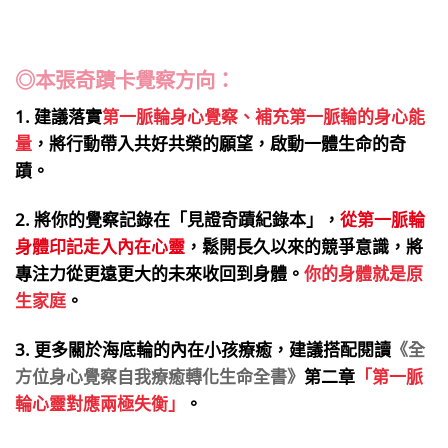
◎本張奇蹟卡覺察方向：
1. 建議落實
第一脈輪身心覺察、補充第一脈輪的身心能
量
，將行動帶入共好共榮的願望，啟動一體生命的奇
蹟。
2. 將你的覺察記錄在「見證奇蹟紀錄本」，
從第一脈輪
身體印記走入內在心靈
，鬆開長久以來的競爭意識，將
專注力從更遠更大的未來收回到身體。
你的身體就是原
生家庭
。
3. 更多關於海底輪的內在小孩療癒，建議搭配閱讀
《全
方位身心覺察自我療癒轉化生命全書》
第二章
「第一脈
輪心靈對應兩極失衡」
。