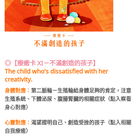
◎【療
癒卡 XI
－
不滿創造的孩子
】
The child who’s dissatisfied with her
creativity.
身體對應：
第二脈輪－生殖輪給身體足夠的肯定，注意
生殖系統、下體泌尿、腹腸腎臟的相關症狀（
點入察看
身心對應
）
心靈對應：
渴望證明自己、創造受挫的孩子（
點入相關
自我療癒
）