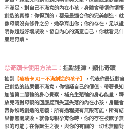
不滿足、對自己不滿意的內在小孩。身體會帶領你領悟
創造的真義：你得到的，都是最適合你的完美創造。就
像母親沒有條件之分、她孕育出你；你的存在，足以證
明你超越好壞成敗。發自內心的滿意自己，你就看見什
麼是奇蹟。
⠀
◎奇蹟卡
使用方法二：
指點迷津，顯化奇蹟
抽到
【療癒卡 XI－不滿創造的孩子】
，代表你最近對自
己創造的結果很不滿意，你懷疑自己的價值。帶著覺知
加強第二脈輪的身心覺察、補充生殖輪的身心能量，釋
放兒時對母親的回應感到失望失落的內在小孩，身體會
帶你領略創造的意義：所有過程擁有無限可能，所有結
果都無關成敗。就像母親孕育你時，你的存在被賦予無
限的可能；在你誕生之後，與你的有關的一切也無關對