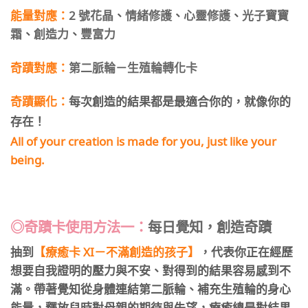
能量對應：
2 號花晶
、
情緒修護
、
心靈修護
、
光子寶寶
霜
、
創造力
、
豐富力
奇蹟對應：
第二脈輪－生殖輪轉化卡
奇蹟顯化：
每次創造的結果都是最適合你的，就像你的
存在！
All of your creation is made for you, just like your
being.
◎奇蹟卡使用方法一：
每日覺知，創造奇蹟
抽到
【療癒卡 XI－不滿創造的孩子】
，代表你正在經歷
想要自我證明的壓力與不安、對得到的結果容易感到不
滿。帶著覺知從身體連結第二脈輪、補充生殖輪的身心
能量，釋放兒時對母親的期待與失望，療癒總是對結果