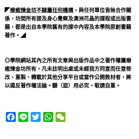
​⠀
◤
療癒煉金坊不隸屬任何機構
，與任何單位皆無合作關
係，坊間所有提及身心覺察及澳洲花晶的課程或出版書
籍，都是出自本學院舊有的課中內容及本學院原創書籍
著作。◢
​⠀
​⠀
◎學院網站其內之所有文章與出版作品中之著作權屬療
癒煉金坊所有，凡未註明出處或未經我方同意而任意修
改、重製、轉載於其他分享平台或當作公開教材者，將
以違反著作權法論。翻（盜）用必究，敬請自重。
Facebook
Line
Twitter
WhatsApp
WeChat