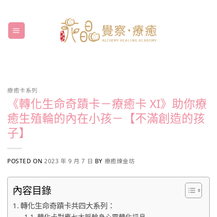
Skip
to
content
療癒卡系列
《轉化生命奇蹟卡－療癒卡 XI》助你療
癒生殖輪的內在小孩－【不滿創造的孩
子】
POSTED ON
2023 年 9 月 7 日
BY
療癒煉金坊
內容目錄
轉化生命奇蹟卡共四大系列：
轉化卡對應七大脈輪身心靈轉化訊息