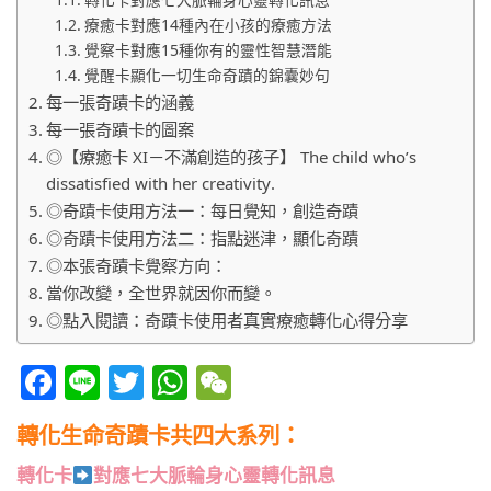
療癒卡對應14種內在小孩的療癒方法
覺察卡對應15種你有的靈性智慧潛能
覺醒卡顯化一切生命奇蹟的錦囊妙句​
每一張奇蹟卡的涵義
每一張奇蹟卡的圖案
◎【療癒卡 XI－不滿創造的孩子】 The child who’s
dissatisfied with her creativity.
◎奇蹟卡使用方法一：每日覺知，創造奇蹟
◎奇蹟卡使用方法二：指點迷津，顯化奇蹟
◎本張奇蹟卡覺察方向：
當你改變，全世界就因你而變。
◎點入閱讀：奇蹟卡使用者真實療癒轉化心得分享
Facebook
Line
Twitter
WhatsApp
WeChat
轉化生命奇蹟卡共四大系列：
轉化卡
對應七大脈輪身心靈轉化訊息